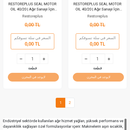
RESTOREPLUS SEAL MOTOR
RESTOREPLUS SEAL MOTOR
OIL 40/20 | Ağır Sanayi İçin
OIL 40/20 | Ağır Sanayi İçin
Maksimum Koruma ve Üstün
Maksimum Koruma ve Üstün
Restoreplus
Restoreplus
Performans (1000 Lt)
Performans (20 Lt)
0,00 TL
0,00 TL
السعر في سلة تسوقكم
السعر في سلة تسوقكم
0,00 TL
0,00 TL
قطعة
قطعة
لايوجد في المخزن
لايوجد في المخزن
1
2
Endüstriyel sektörde kullanılan ağır hizmet yağları, yüksek performans ve
dayanıklılık sağlayan özel formülasyonlar içerir. Makinelerin aşırı sıcaklık,