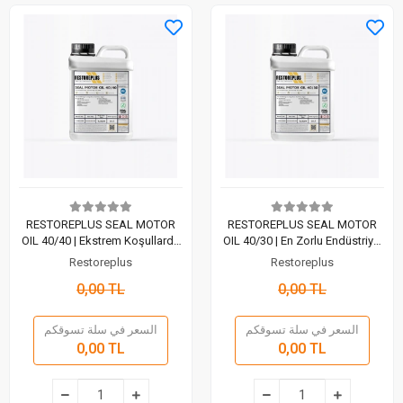
RESTOREPLUS SEAL MOTOR
RESTOREPLUS SEAL MOTOR
OIL 40/40 | Ekstrem Koşullarda
OIL 40/30 | En Zorlu Endüstriyel
Sarsılmaz Koruma ve Verimlilik
Koşullar İçin Maksimum Zırh (5
Restoreplus
Restoreplus
(5 Lt)
Lt)
0,00 TL
0,00 TL
السعر في سلة تسوقكم
السعر في سلة تسوقكم
0,00 TL
0,00 TL