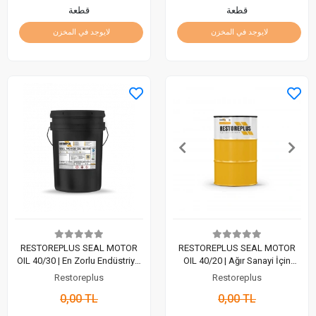
قطعة
قطعة
لايوجد في المخزن
لايوجد في المخزن
RESTOREPLUS SEAL MOTOR
RESTOREPLUS SEAL MOTOR
OIL 40/30 | En Zorlu Endüstriyel
OIL 40/20 | Ağır Sanayi İçin
Koşullar İçin Maksimum Zırh
Maksimum Koruma ve Üstün
Restoreplus
Restoreplus
(20 Lt)
Performans (200 Lt)
0,00 TL
0,00 TL