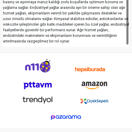
basınç ve aşınmaya maruz kaldığı zorlu koşullarda optimum koruma ve
yağlama sağlar. Endüstriyel yağlar arasında ayrı bir öneme sahip olan ağır
hizmet yağları, ekipmanların verimli bir şekilde çalışmasını destekler ve
uzun ömürlü olmalarını sağlar. Kimyasal stabilize ediciler, antioksidanlar ve
viskozite iyileştiriciler gibi katkı maddeleri içeren bu özel yağlar, endüstriyel
faaliyetlerde güvenilir bir performans sunar. Ağır hizmet yağları,
endüstrideki makinelerin ve ekipmanların korunması ve verimliliğinin
artırılmasında vazgeçilmez bir rol oynar.