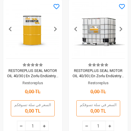
RESTOREPLUS SEAL MOTOR
RESTOREPLUS SEAL MOTOR
OIL 40/30 | En Zorlu Endüstriyel
OIL 40/30 | En Zorlu Endüstriyel
Koşullar İçin Maksimum Zırh
Koşullar İçin Maksimum Zırh
Restoreplus
Restoreplus
(200 Lt)
(1000 Lt)
0,00 TL
0,00 TL
السعر في سلة تسوقكم
السعر في سلة تسوقكم
0,00 TL
0,00 TL