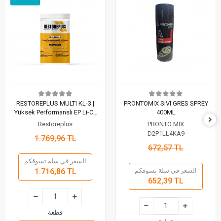
RESTOREPLUS MULTI KL-3 |
PRONTOMIX SIVI GRES SPREY
Yüksek Performanslı EP Li-Ca
400ML
Gres (1 Kg)
Restoreplus
PRONTO MIX
D2P1LL4KA9
1.769,96 TL
672,57 TL
السعر في سلة تسوقكم
السعر في سلة تسوقكم
1.716,86 TL
652,39 TL
قطعة