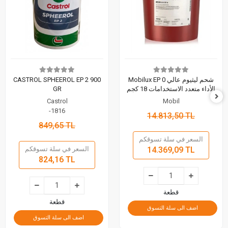
Mobilux EP 0 شحم ليثيوم عالي
CASTROL SPHEEROL EP 2 900
الأداء متعدد الاستخدامات 18 كجم
GR
Castrol
Mobil
-1816
14.813,50 TL
849,65 TL
السعر في سلة تسوقكم
14.369,09 TL
السعر في سلة تسوقكم
824,16 TL
قطعة
قطعة
اضف الى سلة التسوق
اضف الى سلة التسوق