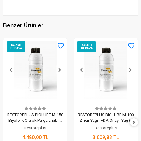
Benzer Ürünler
KARGO
KARGO
BEDAVA
BEDAVA
RESTOREPLUS BIOLUBE M-150
RESTOREPLUS BIOLUBE M-100
| Biyolojik Olarak Parçalanabilen
Zincir Yağı | FDA Onaylı Yağ (1
Zincir Yağı (1 Lt)
Lt)
Restoreplus
Restoreplus
4.480,00 TL
3.009,83 TL