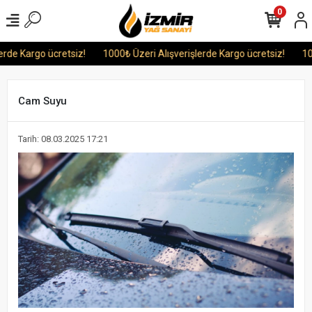
0
de Kargo ücretsiz!
1000₺ Üzeri Alışverişlerde Kargo ücretsiz!
1000
Cam Suyu
Tarih: 08.03.2025 17:21