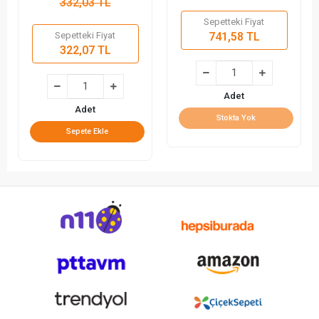
332,03 TL
Sepetteki Fiyat
Sepetteki Fiyat
741,58 TL
322,07 TL
Adet
Adet
Stokta Yok
Sepete Ekle