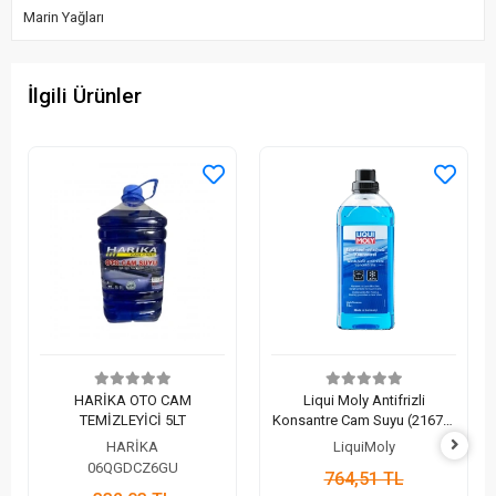
Marin Yağları
İlgili Ürünler
HARİKA OTO CAM
Liqui Moly Antifrizli
TEMİZLEYİCİ 5LT
Konsantre Cam Suyu (21678)
| Kış Koşullarında Tavizsiz
HARİKA
LiquiMoly
Görüş (1 Lt)
06QGDCZ6GU
764,51 TL