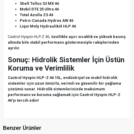
Shell Tellus S2 MX 46
Mobil DTE 25 Ultra 46
Total Azolla ZS 46
Petro-Canada Hydrex AW 46
Liqui Moly Hydrauliköl HLP 46
Castrol Hyspin HLP-Z 46,
özellikle aşırı sıcaklık ve yüksek basınç
altında bile stabil performans göstermesiyle rakiplerinden
ayrılır
.
Sonuç: Hidrolik Sistemler İçin Üstün
Koruma ve Verimlilik
Castrol Hyspin HLP-Z 46 15L, endüstriyel ve mobil hidrolik
sistemler için uzun ömürlü, verimli ve güvenilir bir yağlama
çözümü sunar
.
Hidrolik sistemlerinizde maksimum
performans ve koruma sağlamak için Castrol Hyspin HLP-Z
46’yı tercih edin!
Benzer Ürünler