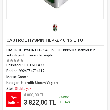
CASTROL HYSPIN HLP-Z 46 15 L TU
CASTROL HYSPIN HLP-Z 46 15 L TU, hidrolik sistemler için
yüksek performanslı bir yağdır.
Ürün Kodu:
LOTF6OFA77
Barkod:
9924754704117
Marka:
Castrol
Kategori:
Hidrolik Sistem Yağları
Stok:
Stokta yok
4.000,00 TL
%4
KARGO
3.822,00 TL
BEDAVA
indirim