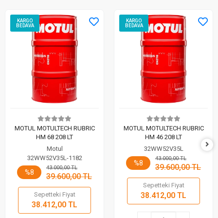
KARGO
KARGO
BEDAVA
BEDAVA
MOTUL MOTULTECH RUBRIC
MOTUL MOTULTECH RUBRIC
HM 68 208 LT
HM 46 208 LT
Motul
32WW52V35L
32WW52V35L-1182
43.000,00 TL
%8
39.600,00 TL
43.000,00 TL
%8
39.600,00 TL
Sepetteki Fiyat
Sepetteki Fiyat
38.412,00 TL
38.412,00 TL