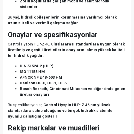
Zorlu koşullarda çalışan mobil ve sabit hidrolik
sistemler
Bu yağ,
hidrolik bileşenlerin korunmasına yardımcı olarak
uzun süreli ve verimli çalışma sağlar
.
Onaylar ve spesifikasyonlar
Castrol Hyspin HLP-Z 46,
uluslararası standartlara uygun olarak
üretilmiş ve çeşitli üreticilerin onaylarını almış yüksek kaliteli
bir hidrolik yağıdır
:
DIN 51524-2 (HLP)
ISO 11158 HM
AFNOR NF E 48-603 HM
Denison HF-0, HF-1, HF-2
Bosch Rexroth, Cincinnati Milacron ve diğer önde gelen
üretici onayları
Bu spesifikasyonlar,
Castrol Hyspin HLP-Z 46’nın yüksek
standartlara sahip olduğunu ve birçok hidrolik sistemle
uyumlu çalıştığını gösterir
.
Rakip markalar ve muadilleri