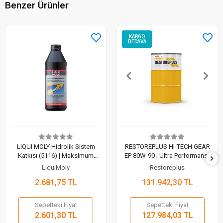
Benzer Ürünler
KARGO
BEDAVA
LIQUI MOLY Hidrolik Sistem
RESTOREPLUS HI-TECH GEAR
Katkısı (5116) | Maksimum
EP 80W-90 | Ultra Performanslı
Sistem Koruması (1 Lt)
Çok Dereceli Dişli Yağlayıcı
LiquiMoly
Restoreplus
(200 Lt)
2.681,75 TL
131.942,30 TL
Sepetteki Fiyat
Sepetteki Fiyat
2.601,30 TL
127.984,03 TL