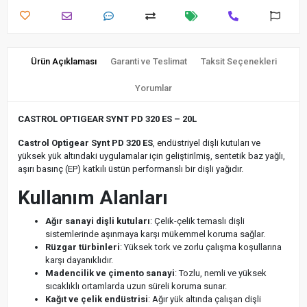
Ürün Açıklaması
Garanti ve Teslimat
Taksit Seçenekleri
Yorumlar
CASTROL OPTIGEAR SYNT PD 320 ES – 20L
Castrol Optigear Synt PD 320 ES
, endüstriyel dişli kutuları ve
yüksek yük altındaki uygulamalar için geliştirilmiş, sentetik baz yağlı,
aşırı basınç (EP) katkılı üstün performanslı bir dişli yağıdır.
Kullanım Alanları
Ağır sanayi dişli kutuları
: Çelik-çelik temaslı dişli
sistemlerinde aşınmaya karşı mükemmel koruma sağlar.
Rüzgar türbinleri
: Yüksek tork ve zorlu çalışma koşullarına
karşı dayanıklıdır.
Madencilik ve çimento sanayi
: Tozlu, nemli ve yüksek
sıcaklıklı ortamlarda uzun süreli koruma sunar.
Kağıt ve çelik endüstrisi
: Ağır yük altında çalışan dişli