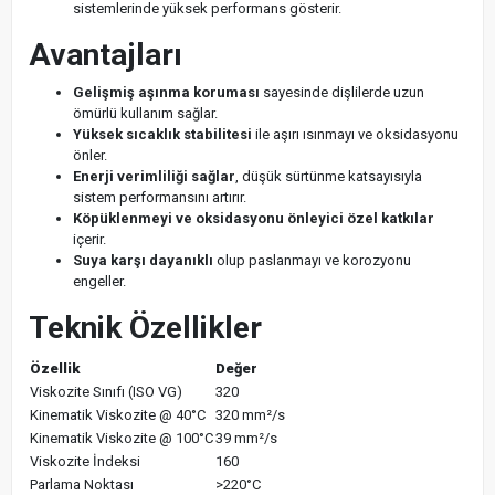
sistemlerinde yüksek performans gösterir.
Avantajları
Gelişmiş aşınma koruması
sayesinde dişlilerde uzun
ömürlü kullanım sağlar.
Yüksek sıcaklık stabilitesi
ile aşırı ısınmayı ve oksidasyonu
önler.
Enerji verimliliği sağlar
, düşük sürtünme katsayısıyla
sistem performansını artırır.
Köpüklenmeyi ve oksidasyonu önleyici özel katkılar
içerir.
Suya karşı dayanıklı
olup paslanmayı ve korozyonu
engeller.
Teknik Özellikler
Özellik
Değer
Viskozite Sınıfı (ISO VG)
320
Kinematik Viskozite @ 40°C
320 mm²/s
Kinematik Viskozite @ 100°C
39 mm²/s
Viskozite İndeksi
160
Parlama Noktası
>220°C