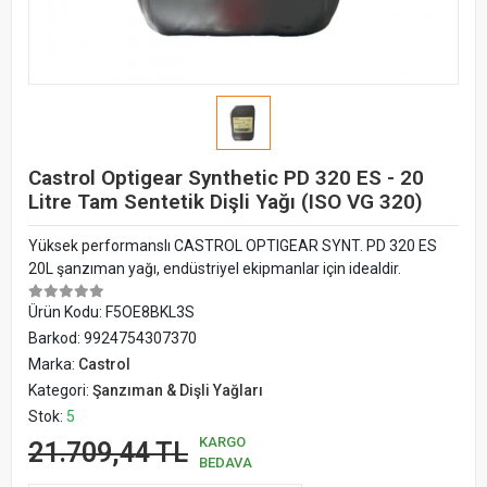
Castrol Optigear Synthetic PD 320 ES - 20
Litre Tam Sentetik Dişli Yağı (ISO VG 320)
Yüksek performanslı CASTROL OPTIGEAR SYNT. PD 320 ES
20L şanzıman yağı, endüstriyel ekipmanlar için idealdir.
Ürün Kodu:
F5OE8BKL3S
Barkod:
9924754307370
Marka:
Castrol
Kategori:
Şanzıman & Dişli Yağları
Stok:
5
KARGO
21.709,44 TL
BEDAVA