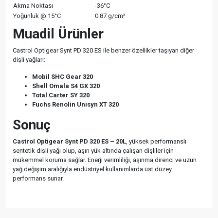
Akma Noktası
-36°C
Yoğunluk @ 15°C
0.87 g/cm³
Muadil Ürünler
Castrol Optigear Synt PD 320 ES ile benzer özellikler taşıyan diğer
dişli yağları:
Mobil SHC Gear 320
Shell Omala S4 GX 320
Total Carter SY 320
Fuchs Renolin Unisyn XT 320
Sonuç
Castrol Optigear Synt PD 320 ES – 20L
, yüksek performanslı
sentetik dişli yağı olup, aşırı yük altında çalışan dişliler için
mükemmel koruma sağlar. Enerji verimliliği, aşınma direnci ve uzun
yağ değişim aralığıyla endüstriyel kullanımlarda üst düzey
performans sunar.