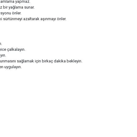
 damlama yapmaz.
z bir yağlama sunar.
syonu önler.
ki sürtünmeyi azaltarak aşınmayı önler.
n.
ice çalkalayın.
yın.
unmasını sağlamak için birkaç dakika bekleyin.
en uygulayın.