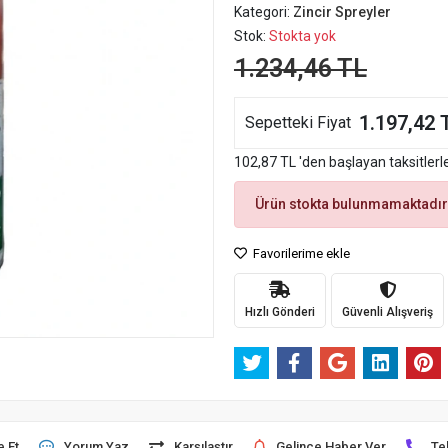
Kategori:
Zincir Spreyler
Stok:
Stokta yok
1.234,46 TL
1.197,42 
Sepetteki Fiyat
102,87 TL 'den başlayan taksitlerl
Ürün stokta bulunmamaktadır
Favorilerime ekle
Hızlı Gönderi
Güvenli Alışveriş
e Et
Yorum Yaz
Karşılaştır
Gelince Haber Ver
Te