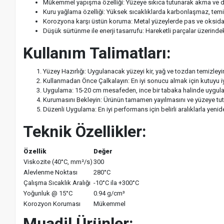
Mükemmel yapışma özelliği: Yüzeye sıkıca tutunarak akma ve
Kuru yağlama özelliği: Yüksek sıcaklıklarda karbonlaşmaz, temi
Korozyona karşı üstün koruma: Metal yüzeylerde pas ve oksida
Düşük sürtünme ile enerji tasarrufu: Hareketli parçalar üzerinde
Kullanım Talimatları:
Yüzey Hazırlığı: Uygulanacak yüzeyi kir, yağ ve tozdan temizleyi
Kullanmadan Önce Çalkalayın: En iyi sonucu almak için kutuyu iy
Uygulama: 15-20 cm mesafeden, ince bir tabaka halinde uygula
Kurumasını Bekleyin: Ürünün tamamen yayılmasını ve yüzeye tut
Düzenli Uygulama: En iyi performans için belirli aralıklarla yenid
Teknik Özellikler:
Özellik
Değer
Viskozite (40°C, mm²/s)
300
Alevlenme Noktası
280°C
Çalışma Sıcaklık Aralığı
-10°C ila +300°C
Yoğunluk @ 15°C
0.94 g/cm³
Korozyon Koruması
Mükemmel
Muadil Ürünler: