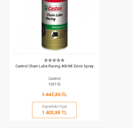
Castrol Chain Lube Racing 400 Ml Zincir Sprey
Castrol
15511E
1.447,30 TL
Sepetteki Fiyat
Stokta Yok
1.403,88 TL
Adet