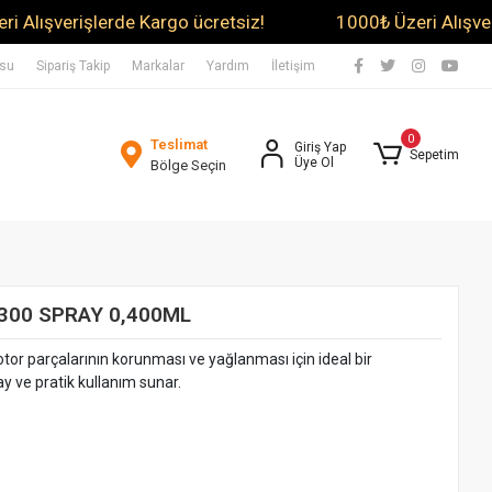
verişlerde Kargo ücretsiz!
1000₺ Üzeri Alışverişlerd
usu
Sipariş Takip
Markalar
Yardım
İletişim
0
Teslimat
Giriş Yap
Sepetim
Üye Ol
Bölge Seçin
300 SPRAY 0,400ML
or parçalarının korunması ve yağlanması için ideal bir
y ve pratik kullanım sunar.