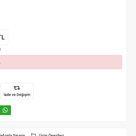
TL
e
.
İade ve Değişim
lefonla Sipariş
Ürün Önerileri