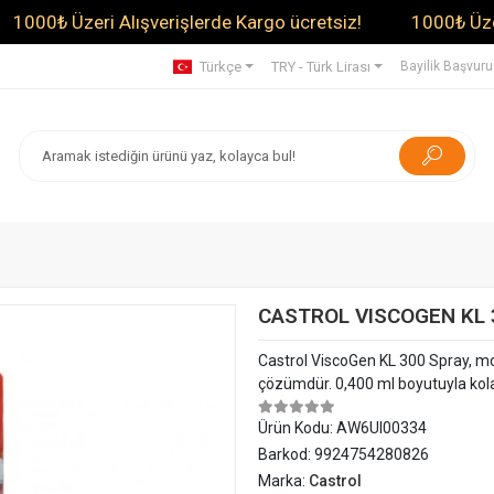
₺ Üzeri Alışverişlerde Kargo ücretsiz!
1000₺ Üzeri Alış
Türkçe
TRY - Türk Lirası
Bayilik Başvur
CASTROL VISCOGEN KL 
Castrol ViscoGen KL 300 Spray, mot
çözümdür. 0,400 ml boyutuyla kola
Ürün Kodu:
AW6UI00334
Barkod:
9924754280826
Marka:
Castrol