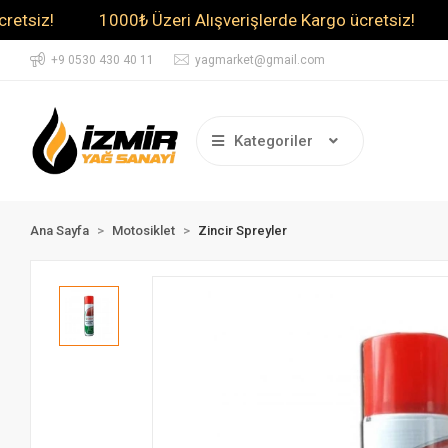
!
1000₺ Üzeri Alışverişlerde Kargo ücretsiz!
1000
+9 0530 430 40 11
yagmarket@gmail.com
Kategoriler
Ana Sayfa
Motosiklet
Zincir Spreyler