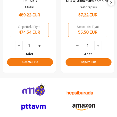
EP2 16 KG
ALC-4 | Alüminyum Kompleks
Gres (400 Gr)
Mobil
Restoreplus
489,22 EUR
57,22 EUR
Sepetteki Fiyat
Sepetteki Fiyat
474,54 EUR
55,50 EUR
Adet
Adet
Sepete Ekle
Sepete Ekle