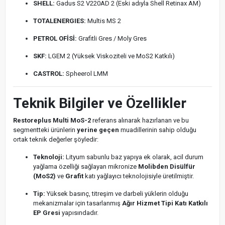
SHELL:
Gadus S2 V220AD 2 (Eski adıyla Shell Retinax AM)
TOTALENERGIES:
Multis MS 2
PETROL OFİSİ:
Grafitli Gres / Moly Gres
SKF:
LGEM 2 (Yüksek Viskoziteli ve MoS2 Katkılı)
CASTROL:
Spheerol LMM
Teknik Bilgiler ve Özellikler
Restoreplus Multi MoS-2
referans alınarak hazırlanan ve bu
segmentteki ürünlerin
yerine geçen
muadillerinin sahip olduğu
ortak teknik değerler şöyledir:
Teknoloji:
Lityum sabunlu baz yapıya ek olarak, acil durum
yağlama özelliği sağlayan mikronize
Molibden Disülfür
(MoS2)
ve
Grafit
katı yağlayıcı teknolojisiyle üretilmiştir.
Tip:
Yüksek basınç, titreşim ve darbeli yüklerin olduğu
mekanizmalar için tasarlanmış
Ağır Hizmet Tipi Katı Katkılı
EP Gresi
yapısındadır.