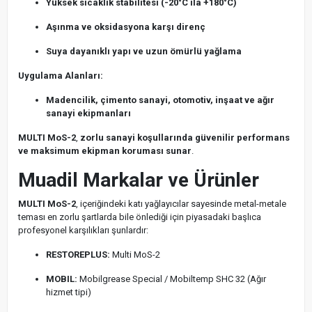
Yüksek sıcaklık stabilitesi (-20°C ila +180°C)
Aşınma ve oksidasyona karşı direnç
Suya dayanıklı yapı ve uzun ömürlü yağlama
Uygulama Alanları:
Madencilik, çimento sanayi, otomotiv, inşaat ve ağır
sanayi ekipmanları
MULTI MoS-2
,
zorlu sanayi koşullarında güvenilir performans
ve maksimum ekipman koruması sunar
.
Muadil Markalar ve Ürünler
MULTI MoS-2
, içeriğindeki katı yağlayıcılar sayesinde metal-metale
teması en zorlu şartlarda bile önlediği için piyasadaki başlıca
profesyonel karşılıkları şunlardır:
RESTOREPLUS:
Multi MoS-2
MOBIL:
Mobilgrease Special / Mobiltemp SHC 32 (Ağır
hizmet tipi)