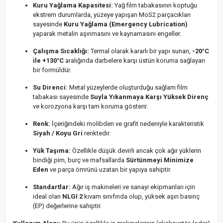
Kuru Yağlama Kapasitesi:
Yağ film tabakasının koptuğu
ekstrem durumlarda, yüzeye yapışan MoS2 parçacıkları
sayesinde
Kuru Yağlama (Emergency Lubrication)
yaparak metalin aşınmasını ve kaynamasını engeller.
Çalışma Sıcaklığı:
Termal olarak kararlı bir yapı sunan,
-20°C
ile +130°C
aralığında darbelere karşı üstün koruma sağlayan
bir formüldür.
Su Direnci:
Metal yüzeylerde oluşturduğu sağlam film
tabakası sayesinde
Suyla Yıkanmaya Karşı Yüksek Direnç
ve korozyona karşı tam koruma gösterir.
Renk:
İçeriğindeki molibden ve grafit nedeniyle karakteristik
Siyah / Koyu Gri
renktedir.
Yük Taşıma:
Özellikle düşük devirli ancak çok ağır yüklerin
bindiği pim, burç ve mafsallarda
Sürtünmeyi Minimize
Eden
ve parça ömrünü uzatan bir yapıya sahiptir.
Standartlar:
Ağır iş makineleri ve sanayi ekipmanları için
ideal olan
NLGI 2
kıvam sınıfında olup, yüksek aşırı basınç
(EP) değerlerine sahiptir.