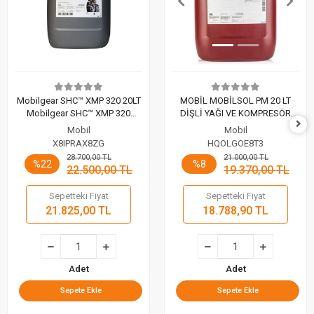
Mobilgear SHC™ XMP 320 20LT
MOBİL MOBİLSOL PM 20 LT
Mobilgear SHC™ XMP 320
DİŞLİ YAĞI VE KOMPRESÖR
sentetik rüzgar türbini dişli yağı
YAĞI TEMİZLEYİCİ KONSANTRE
Mobil
Mobil
SIVI
X8IPRAX8ZG
HQOLGOE8T3
28.700,00 TL
21.000,00 TL
%22
%8
22.500,00 TL
19.370,00 TL
Sepetteki Fiyat
Sepetteki Fiyat
21.825,00 TL
18.788,90 TL
Adet
Adet
Sepete Ekle
Sepete Ekle