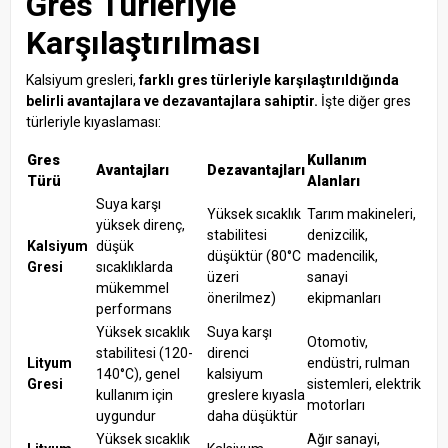
Gres Türleriyle
Karşılaştırılması
Kalsiyum gresleri,
farklı gres türleriyle karşılaştırıldığında
belirli avantajlara ve dezavantajlara sahiptir.
İşte diğer gres
türleriyle kıyaslaması:
Gres
Kullanım
Avantajları
Dezavantajları
Türü
Alanları
Suya karşı
Yüksek sıcaklık
Tarım makineleri,
yüksek direnç,
stabilitesi
denizcilik,
Kalsiyum
düşük
düşüktür (80°C
madencilik,
Gresi
sıcaklıklarda
üzeri
sanayi
mükemmel
önerilmez)
ekipmanları
performans
Yüksek sıcaklık
Suya karşı
Otomotiv,
stabilitesi (120-
direnci
Lityum
endüstri, rulman
140°C), genel
kalsiyum
Gresi
sistemleri, elektrik
kullanım için
greslere kıyasla
motorları
uygundur
daha düşüktür
Yüksek sıcaklık
Ağır sanayi,