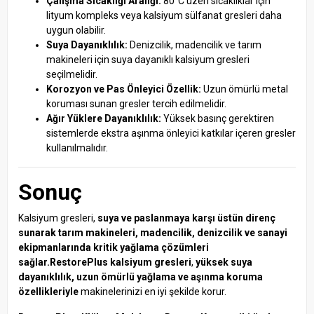
Çalışma Sıcaklığı Aralığı:
80°C üzeri sıcaklıklar için
lityum kompleks veya kalsiyum sülfanat gresleri daha
uygun olabilir.
Suya Dayanıklılık:
Denizcilik, madencilik ve tarım
makineleri için suya dayanıklı kalsiyum gresleri
seçilmelidir.
Korozyon ve Pas Önleyici Özellik:
Uzun ömürlü metal
koruması sunan gresler tercih edilmelidir.
Ağır Yüklere Dayanıklılık:
Yüksek basınç gerektiren
sistemlerde ekstra aşınma önleyici katkılar içeren gresler
kullanılmalıdır.
Sonuç
Kalsiyum gresleri,
suya ve paslanmaya karşı üstün direnç
sunarak tarım makineleri, madencilik, denizcilik ve sanayi
ekipmanlarında kritik yağlama çözümleri
sağlar.
RestorePlus kalsiyum gresleri
,
yüksek suya
dayanıklılık, uzun ömürlü yağlama ve aşınma koruma
özellikleriyle
makinelerinizi en iyi şekilde korur.