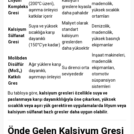
Lityum
Kalsiyum
(200°C üzeri),
madencilik,
Kompleks
greslere kıyasla
aşınma önleyici
yüksek sıcaklık
Gresi
daha pahalıdır
katkılar içerir
ortamları
Maliyet olarak
Suya ve yüksek
Denizcilik,
Kalsiyum
standart
sıcaklığa karşı
madencilik,
Sülfanat
kalsiyum
dayanıklı
yüksek basınçlı
Gresi
greslerden
(150°C’ye kadar)
ekipmanlar
daha yüksektir
İnşaat makineleri,
Molibden
madencilik
Disülfür
Ağır yüklere karşı
Su direnci orta
ekipmanları,
(MoS₂)
dayanıklı,
seviyededir
otomotiv
Katkılı
aşınmayı önleyici
süspansiyon
Gres
sistemleri
Bu tabloya göre,
kalsiyum gresleri özellikle suya ve
paslanmaya karşı dayanıklılığıyla öne çıkarken, yüksek
sıcaklık veya aşırı yük gerektiren uygulamalarda lityum veya
kalsiyum sülfanat bazlı gresler daha uygun olabilir.
Önde Gelen Kalsiyum Gresi