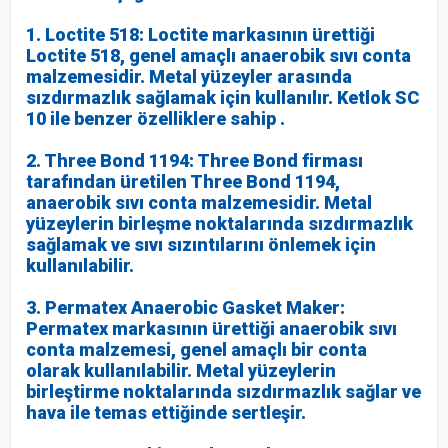
1. Loctite 518: Loctite markasının ürettiği
Loctite 518, genel amaçlı anaerobik sıvı conta
malzemesidir. Metal yüzeyler arasında
sızdırmazlık sağlamak için kullanılır. Ketlok SC
10 ile benzer özelliklere sahip .
2. Three Bond 1194: Three Bond firması
tarafından üretilen Three Bond 1194,
anaerobik sıvı conta malzemesidir. Metal
yüzeylerin birleşme noktalarında sızdırmazlık
sağlamak ve sıvı sızıntılarını önlemek için
kullanılabilir.
3. Permatex Anaerobic Gasket Maker:
Permatex markasının ürettiği anaerobik sıvı
conta malzemesi, genel amaçlı bir conta
olarak kullanılabilir. Metal yüzeylerin
birleştirme noktalarında sızdırmazlık sağlar ve
hava ile temas ettiğinde sertleşir.