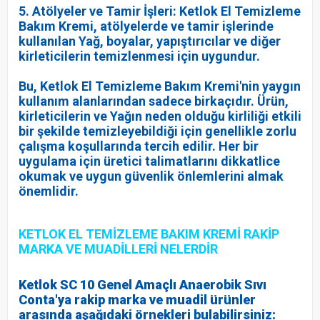
5. Atölyeler ve Tamir İşleri: Ketlok El Temizleme
Bakım Kremi, atölyelerde ve tamir işlerinde
kullanılan Yağ, boyalar, yapıştırıcılar ve diğer
kirleticilerin temizlenmesi için uygundur.
Bu, Ketlok El Temizleme Bakım Kremi'nin yaygın
kullanım alanlarından sadece birkaçıdır. Ürün,
kirleticilerin ve Yağın neden olduğu kirliliği etkili
bir şekilde temizleyebildiği için genellikle zorlu
çalışma koşullarında tercih edilir. Her bir
uygulama için üretici talimatlarını dikkatlice
okumak ve uygun güvenlik önlemlerini almak
önemlidir.
KETLOK EL TEMİZLEME BAKIM KREMİ RAKİP
MARKA VE MUADİLLERİ NELERDİR
Ketlok SC 10 Genel Amaçlı Anaerobik Sıvı
Conta'ya rakip marka ve muadil ürünler
arasında aşağıdaki örnekleri bulabilirsiniz: