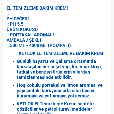
EL TEMIZLEME BAKIM KREMI
:
PH DEĞERİ
: PH 5,5
ÜRÜN KOKUSU
: PORTAKAL AROMALI
AMBALAJ ŞEKLİ
: 500 ML - 4000 ML (POMPALI)
KETLOK EL TEMİZLEME VE BAKIM KREMİ
Günlük hayatta ve Çalışma ortamında
karşılaşılan her çeşit yağ, kir, mürekkep,
tutkal ve benzeri ürünlerin ellerden
temizlenmesinde etkilidir.
Hoş kokulu portakal ve limon aroması ve
yapısındaki koruyucularla cildi besler,
kurumaya ve çatlamaya yol açmaz.
KETLOK El Temizleme Kremi sentetik
çözücüler ve petrol türevi maddeler