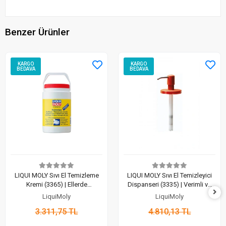
Benzer Ürünler
KARGO
KARGO
BEDAVA
BEDAVA
LIQUI MOLY Sıvı El Temizleme
LIQUI MOLY Sıvı El Temizleyici
Kremi (3365) | Ellerde
Dispanseri (3335) | Verimli ve
Profesyonel Hijyen (3 Lt)
Ekonomik Hijyen
LiquiMoly
LiquiMoly
3.311,75 TL
4.810,13 TL