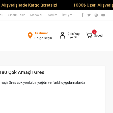
işlerde Kargo ücretsiz!
1000₺ Üzeri Alışverişlerde K
usu
Sipariş Takip
Markalar
Yardım
İletişim
0
Teslimat
Giriş Yap
Sepetim
Üye Ol
Bölge Seçin
180 Çok Amaçlı Gres
açlı Gres çok yönlü bir yağdır ve farklı uygulamalarda