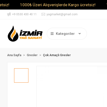
1000₺ Üzeri Alışverişlerde Kargo ücretsiz!
1000₺ Üz
+9 0530 430 40 11
yagmarket@gmail.com
Kategoriler
Ana Sayfa
Gresler
Çok Amaçlı Gresler