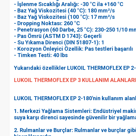
- İşlenme Sıcaklığı Aralığı: -30 °C ila +160 °C
- Baz Yağ Viskozitesi (40 °C): 180 mm²/s
- Baz Yağ Viskozitesi (100 °C): 17 mm²/s
- Dropping Noktası: 260 °C
- Penetrasyon (60 Darbe, 25 °C): 230-250 1/10 m
- Pas Ömrü (ASTM D 1743): Geçerli
- Su Yıkama Direnci (DIN 51807-1): 1
- Korozyon Önleyici Özellik: Pas testleri başarılı
- Timken Testi: 40 lbs
Yukarıdaki özellikler LUKOIL THERMOFLEX ЕР 2-18
LUKOIL THERMOFLEX ЕР 3 KULLANIM ALANLARI
LUKOIL THERMOFLEX ЕР 2-180'nin kullanım alanla
1. Merkezi Yağlama Sistemleri: Endüstriyel maki
suya karşı direnci sayesinde güvenilir bir yağlam
2. Rulmanlar ve Burçlar: Rulmanlar ve burçlar gibi