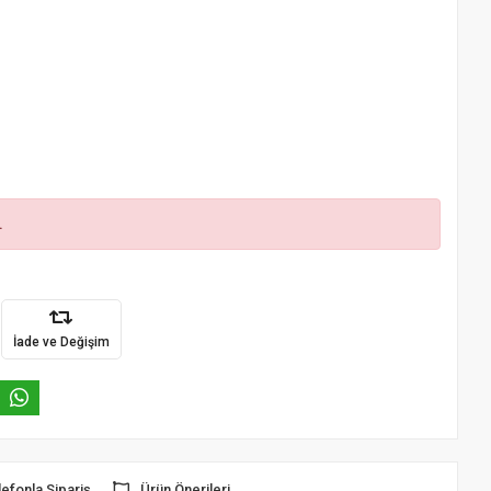
.
İade ve Değişim
lefonla Sipariş
Ürün Önerileri