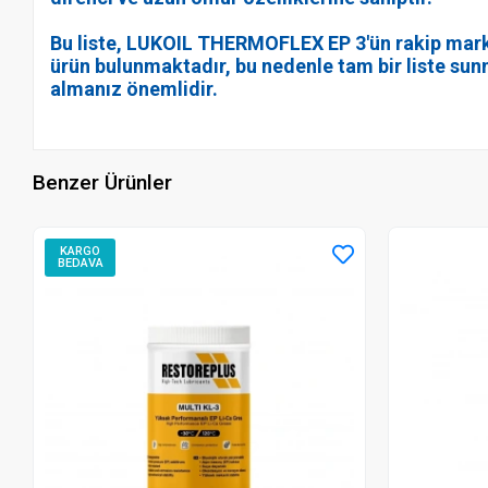
Bu liste, LUKOIL THERMOFLEX ЕР 3'ün rakip marka
ürün bulunmaktadır, bu nedenle tam bir liste su
almanız önemlidir.
Benzer Ürünler
KARGO
BEDAVA