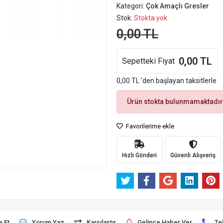
Kategori:
Çok Amaçlı Gresler
Stok:
Stokta yok
0,00 TL
0,00 TL
Sepetteki Fiyat
0,00 TL 'den başlayan taksitlerle
Ürün stokta bulunmamaktadır
Favorilerime ekle
Hızlı Gönderi
Güvenli Alışveriş
e Et
Yorum Yaz
Karşılaştır
Gelince Haber Ver
Te