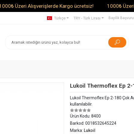
eri Alışverişlerde Kargo ücretsiz!
1000₺ Üzeri Alışver
Türkçe
TRY - Türk Lirası
Bayilik Başvur
Lukoil Thermoflex Ер 2-
Lukoil Thermoflex Ер 2-180 Çok Am
kullanılabilir.
Ürün Kodu:
8400
Barkod:
0018532645224
Marka:
Lukoil