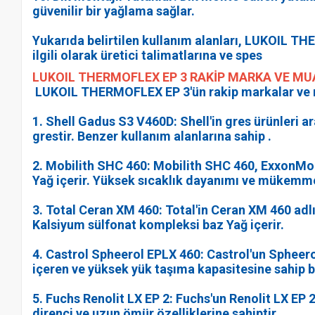
güvenilir bir yağlama sağlar.
Yukarıda belirtilen kullanım alanları, LUKOIL TH
ilgili olarak üretici talimatlarına ve spes
LUKOIL THERMOFLEX ЕР 3 RAKİP MARKA VE MUA
LUKOIL THERMOFLEX ЕР 3'ün rakip markalar ve mua
1. Shell Gadus S3 V460D: Shell'in gres ürünleri a
grestir. Benzer kullanım alanlarına sahip .
2. Mobilith SHC 460: Mobilith SHC 460, ExxonMobi
Yağ içerir. Yüksek sıcaklık dayanımı ve mükemm
3. Total Ceran XM 460: Total'in Ceran XM 460 adl
Kalsiyum sülfonat kompleksi baz Yağ içerir.
4. Castrol Spheerol EPLX 460: Castrol'un Spheerol
içeren ve yüksek yük taşıma kapasitesine sahip bi
5. Fuchs Renolit LX EP 2: Fuchs'un Renolit LX EP 2 
direnci ve uzun ömür özelliklerine sahiptir.