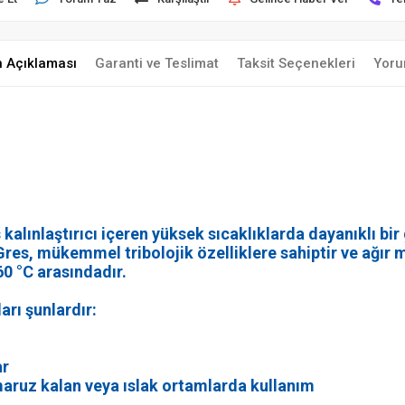
n Açıklaması
Garanti ve Teslimat
Taksit Seçenekleri
Yoru
nlaştırıcı içeren yüksek sıcaklıklarda dayanıklı bir gr
Gres, mükemmel tribolojik özelliklere sahiptir ve ağır 
160 °C arasındadır.
rı şunlardır:
ar
 maruz kalan veya ıslak ortamlarda kullanım