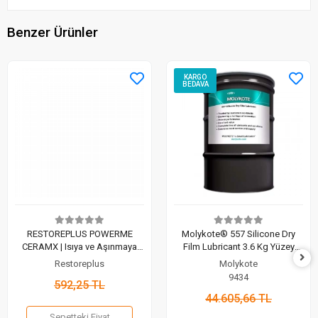
Benzer Ürünler
KARGO
BEDAVA
RESTOREPLUS POWERME
Molykote® 557 Silicone Dry
CERAMX | Isıya ve Aşınmaya
Film Lubricant 3.6 Kg Yüzey
Karşı Güçlü Seramik Kaplama
Koruyucu kaplama
Restoreplus
Molykote
9434
592,25 TL
44.605,66 TL
Sepetteki Fiyat