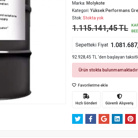
Marka:
Molykote
Kategori:
Yüksek Performans Gre
Stok:
Stokta yok
KA
1.115.141,45 TL
BE
1.081.687
Sepetteki Fiyat
92.928,45 TL 'den başlayan taksitl
Ürün stokta bulunmamaktadır
Favorilerime ekle
Hızlı Gönderi
Güvenli Alışveriş