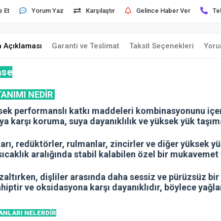
e Et
Yorum Yaz
Karşılaştır
Gelince Haber Ver
Te
n Açıklaması
Garanti ve Teslimat
Taksit Seçenekleri
Yoru
ase
 TANIMI NEDİR
ek performanslı katkı maddeleri kombinasyonunu içeri
a karşı koruma, suya dayanıklılık ve yüksek yük taşıma
ları, redüktörler, rulmanlar, zincirler ve diğer yüksek y
sıcaklık aralığında stabil kalabilen özel bir mukavemet 
tırken, dişliler arasında daha sessiz ve pürüzsüz bir ç
ahiptir ve oksidasyona karşı dayanıklıdır, böylece yağ
LANLARI NELERDİR