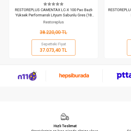
RESTOREPLUS CAMENTAX LC-X 100 Pao Bazlı
RESTOREPLUS 
Yüksek Performanslı Lityum Sabunlu Gres (18
Kg)
Restoreplus
38.220,00 TL
Sepetteki Fiyat
Sepete Ekle
37.073,40 TL
Adet
Hızlı Teslimat