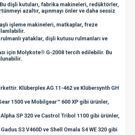
Bu dişli kutuları, fabrika makineleri, redüktörler,
ürtünmeyi azaltır, aşınmayı önler ve daha sessiz
alaşlı işleme makineleri, matkaplar, freze
anılabilir.
ulmanlı yataklar, dişli kutusu rulmanları ve
ası için Molykote® G-2008 tercih edilebilir. Bu
unabilir.
irkettir. Klüberplex AG 11-462 ve Klübersynth GH
Gear 1500 ve Mobilgear™ 600 XP gibi ürünler,
Alpha SP 320 ve Castrol Tribol 1100 gibi ürünler,
hell Gadus S3 V460D ve Shell Omala S4 WE 320 gibi