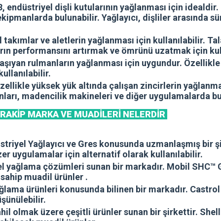
 endüstriyel dişli kutularının yağlanması için idealdir. 
ekipmanlarda bulunabilir. Yağlayıcı, dişliler arasında s
l takımlar ve aletlerin yağlanması için kullanılabilir. T
rın performansını artırmak ve ömrünü uzatmak için kull
ıyan rulmanların yağlanması için uygundur. Özellikle r
ullanılabilir.
özellikle yüksek yük altında çalışan zincirlerin yağlanm
nları, madencilik makineleri ve diğer uygulamalarda bul
e
RAKİP MARKA VE MUADİLERİ NELERDİR
üstriyel Yağlayıcı ve Gres konusunda uzmanlaşmış bir ş
r uygulamalar için alternatif olarak kullanılabilir.
iyel yağlama çözümleri sunan bir markadır. Mobil SHC™ 
ahip muadil ürünler .
ğlama ürünleri konusunda bilinen bir markadır. Castrol 
şünülebilir.
dahil olmak üzere çeşitli ürünler sunan bir şirkettir. S