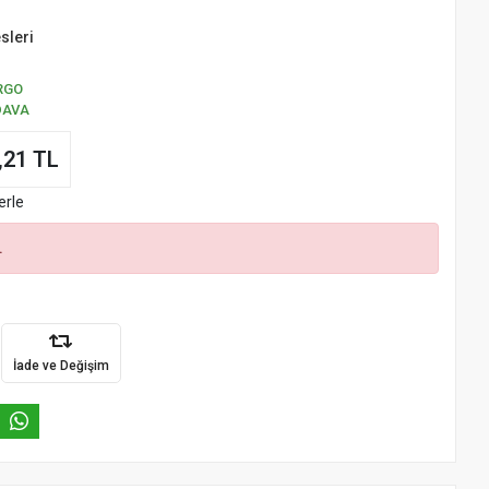
sleri
RGO
DAVA
,21 TL
erle
.
İade ve Değişim