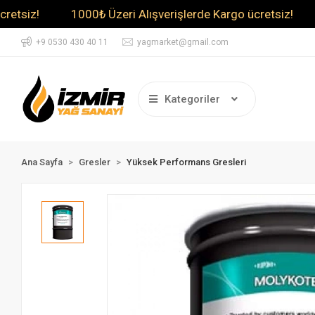
z!
1000₺ Üzeri Alışverişlerde Kargo ücretsiz!
1000
+9 0530 430 40 11
yagmarket@gmail.com
Kategoriler
Ana Sayfa
Gresler
Yüksek Performans Gresleri