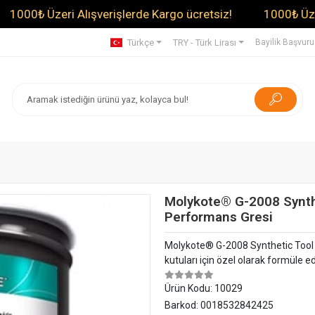
₺ Üzeri Alışverişlerde Kargo ücretsiz!
1000₺ Üzeri Alış
Türkçe
TRY - Türk Lirası
Bayilik Başvur
Molykote® G-2008 Synth
Performans Gresi
Molykote® G-2008 Synthetic Tool 
kutuları için özel olarak formüle edi
Ürün Kodu:
10029
Barkod:
0018532842425