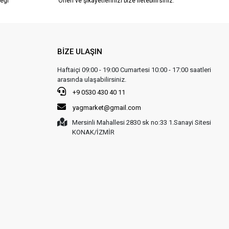
eği
Öneri ve şikayetlerinizi bize iletebilirsiniz.
BİZE ULAŞIN
Haftaiçi 09:00 - 19:00 Cumartesi 10:00 - 17:00 saatleri
arasında ulaşabilirsiniz.
+9 0530 430 40 11
yagmarket@gmail.com
Mersinli Mahallesi 2830 sk no:33 1.Sanayi Sitesi
KONAK/İZMİR