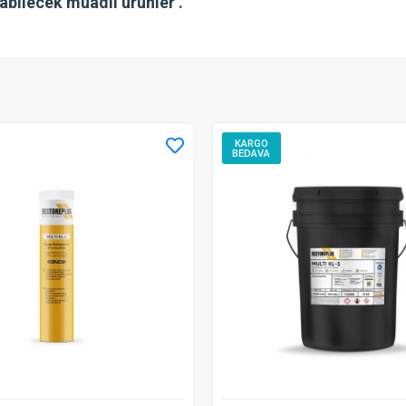
abilecek muadil ürünler .
KARGO
BEDAVA