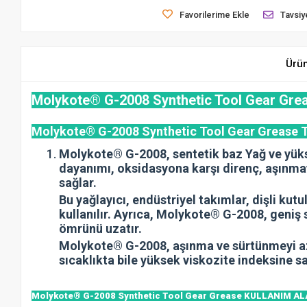
Favorilerime Ekle
Tavsiy
Ürü
Molykote® G-2008 Synthetic Tool Gear Gre
Molykote® G-2008 Synthetic Tool Gear Grease
Molykote® G-2008, sentetik baz Yağ ve yüks
dayanımı, oksidasyona karşı direnç, aşınmay
sağlar.
Bu yağlayıcı, endüstriyel takımlar, dişli kutu
kullanılır. Ayrıca, Molykote® G-2008, geniş 
ömrünü uzatır.
Molykote® G-2008, aşınma ve sürtünmeyi azal
sıcaklıkta bile yüksek viskozite indeksine s
Molykote® G-2008 Synthetic Tool Gear Grease KULLANIM A