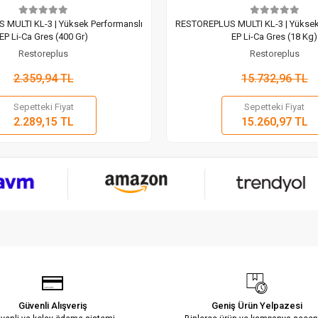
MULTI KL-3 | Yüksek Performanslı
RESTOREPLUS MULTI KL-3 | Yüksek
EP Li-Ca Gres (400 Gr)
EP Li-Ca Gres (18 Kg)
Restoreplus
Restoreplus
2.359,94 TL
15.732,96 TL
Sepetteki Fiyat
Sepetteki Fiyat
Sepete Ekle
Sepete
2.289,15 TL
15.260,97 TL
Adet
Adet
Güvenli Alışveriş
Geniş Ürün Yelpazesi