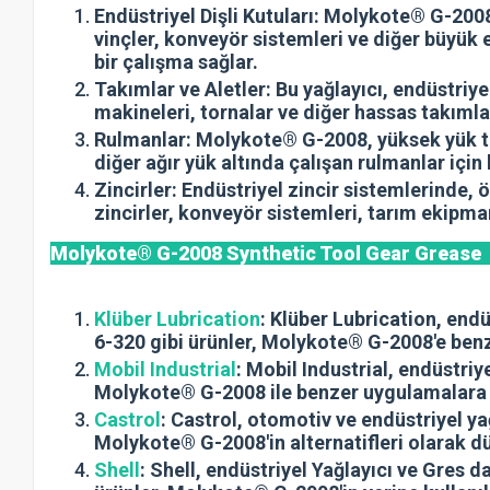
Endüstriyel Dişli Kutuları: Molykote® G-2008,
vinçler, konveyör sistemleri ve diğer büyük 
bir çalışma sağlar.
Takımlar ve Aletler: Bu yağlayıcı, endüstriye
makineleri, tornalar ve diğer hassas takımla
Rulmanlar: Molykote® G-2008, yüksek yük taş
diğer ağır yük altında çalışan rulmanlar için k
Zincirler: Endüstriyel zincir sistemlerinde, 
zincirler, konveyör sistemleri, tarım ekipma
Molykote® G-2008 Synthetic Tool Gear Greas
Klüber Lubrication
: Klüber Lubrication, end
6-320 gibi ürünler, Molykote® G-2008'e benze
Mobil Industrial
: Mobil Industrial, endüstr
Molykote® G-2008 ile benzer uygulamalara s
Castrol
: Castrol, otomotiv ve endüstriyel ya
Molykote® G-2008'in alternatifleri olarak dü
Shell
: Shell, endüstriyel Yağlayıcı ve Gres 