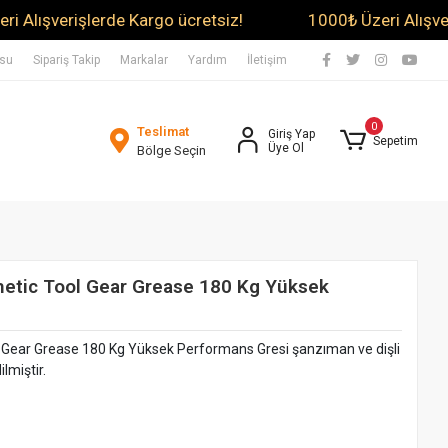
verişlerde Kargo ücretsiz!
1000₺ Üzeri Alışverişler
usu
Sipariş Takip
Markalar
Yardım
İletişim
0
Teslimat
Giriş Yap
Sepetim
Üye Ol
Bölge Seçin
etic Tool Gear Grease 180 Kg Yüksek
Gear Grease 180 Kg Yüksek Performans Gresi şanzıman ve dişli
lmiştir.