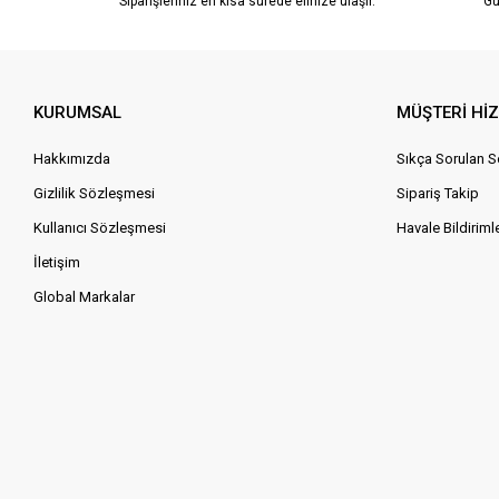
Siparişleriniz en kısa sürede elinize ulaşır.
Gü
KURUMSAL
MÜŞTERİ Hİ
Hakkımızda
Sıkça Sorulan S
Gizlilik Sözleşmesi
Sipariş Takip
Kullanıcı Sözleşmesi
Havale Bildirimle
İletişim
Global Markalar