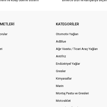
venli ve kolay ödeme sistemi
Binlerce ürün ve kampanya seçen
ZMETLERİ
KATEGORİLER
orular
Otomotiv Yağları
AdBlue
ri
Ağır Vasıta / Ticari Araç Yağları
Antifriz
Endüstriyel Yağlar
Gresler
Kimyasallar
Marin
Montaj Pasta ve Gresleri
Motosiklet