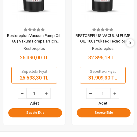
Restoreplus Vacuum Pump Oil-
RESTOREPLUS VACUUM PUMP
68 | Vakum Pompaları için
OIL 100 | Yüksek Teknoloji
Yüksek Performanslı Özel Yağ
Mineral Vakum Pompası Yağı
Restoreplus
Restoreplus
(20 Lt)
(20 Lt)
26.390,00 TL
32.896,18 TL
Sepetteki Fiyat
Sepetteki Fiyat
25.598,30 TL
31.909,30 TL
Adet
Adet
Sepete Ekle
Sepete Ekle