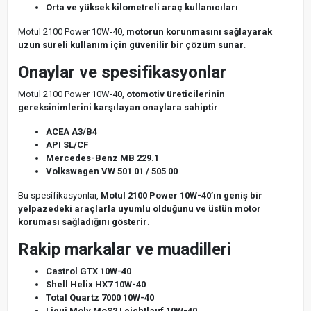
Orta ve yüksek kilometreli araç kullanıcıları
Motul 2100 Power 10W-40,
motorun korunmasını sağlayarak
uzun süreli kullanım için güvenilir bir çözüm sunar
.
Onaylar ve spesifikasyonlar
Motul 2100 Power 10W-40,
otomotiv üreticilerinin
gereksinimlerini karşılayan onaylara sahiptir
:
ACEA A3/B4
API SL/CF
Mercedes-Benz MB 229.1
Volkswagen VW 501 01 / 505 00
Bu spesifikasyonlar,
Motul 2100 Power 10W-40’ın geniş bir
yelpazedeki araçlarla uyumlu olduğunu ve üstün motor
koruması sağladığını gösterir
.
Rakip markalar ve muadilleri
Castrol GTX 10W-40
Shell Helix HX7 10W-40
Total Quartz 7000 10W-40
Liqui Moly MoS2 Leichtlauf 10W-40