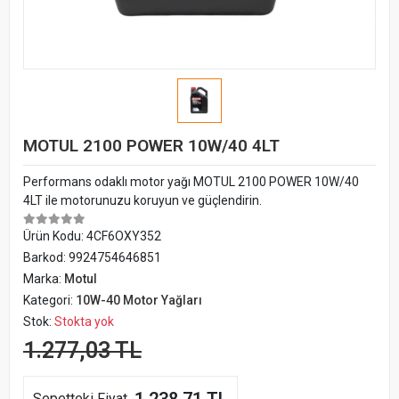
MOTUL 2100 POWER 10W/40 4LT
Performans odaklı motor yağı MOTUL 2100 POWER 10W/40
4LT ile motorunuzu koruyun ve güçlendirin.
Ürün Kodu:
4CF6OXY352
Barkod:
9924754646851
Marka:
Motul
Kategori:
10W-40 Motor Yağları
Stok:
Stokta yok
1.277,03 TL
Sepetteki Fiyat