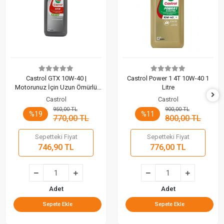
Castrol GTX 10W-40 |
Castrol Power 1 4T 10W-40 1
Motorunuz İçin Uzun Ömürlü
Litre
Koruma ve Üstün Temizlik (1 Lt)
Castrol
Castrol
950,00 TL
900,00 TL
%19
%11
770,00 TL
800,00 TL
Sepetteki Fiyat
Sepetteki Fiyat
746,90 TL
776,00 TL
Adet
Adet
Sepete Ekle
Sepete Ekle