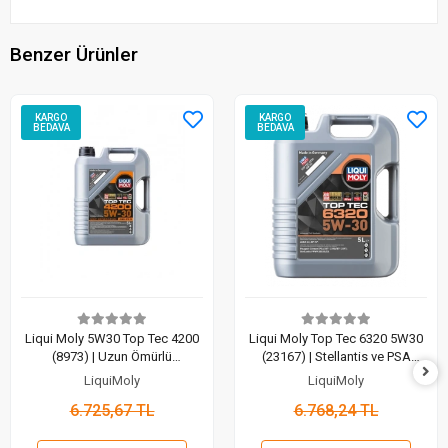
Benzer Ürünler
KARGO
KARGO
BEDAVA
BEDAVA
Liqui Moly 5W30 Top Tec 4200
Liqui Moly Top Tec 6320 5W30
(8973) | Uzun Ömürlü
(23167) | Stellantis ve PSA
Performansın Zirvesi (5 Lt)
Motorları İçin Profesyonel
LiquiMoly
LiquiMoly
Koruma (5 Lt)
6.725,67 TL
6.768,24 TL