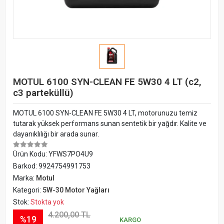
MOTUL 6100 SYN-CLEAN FE 5W30 4 LT (c2,
c3 parteküllü)
MOTUL 6100 SYN-CLEAN FE 5W30 4 LT, motorunuzu temiz
tutarak yüksek performans sunan sentetik bir yağdır. Kalite ve
dayanıklılığı bir arada sunar.
Ürün Kodu:
YFWS7PO4U9
Barkod:
9924754991753
Marka:
Motul
Kategori:
5W-30 Motor Yağları
Stok:
Stokta yok
4.200,00 TL
%19
KARGO