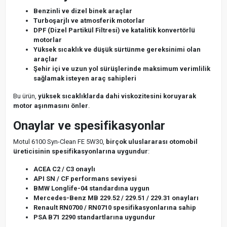
Benzinli ve dizel binek araçlar
Turboşarjlı ve atmosferik motorlar
DPF (Dizel Partikül Filtresi) ve katalitik konvertörlü
motorlar
Yüksek sıcaklık ve düşük sürtünme gereksinimi olan
araçlar
Şehir içi ve uzun yol sürüşlerinde maksimum verimlilik
sağlamak isteyen araç sahipleri
Bu ürün,
yüksek sıcaklıklarda dahi viskozitesini koruyarak
motor aşınmasını önler
.
Onaylar ve spesifikasyonlar
Motul 6100 Syn-Clean FE 5W30,
birçok uluslararası otomobil
üreticisinin spesifikasyonlarına uygundur
:
ACEA C2 / C3 onaylı
API SN / CF performans seviyesi
BMW Longlife-04 standardına uygun
Mercedes-Benz MB 229.52 / 229.51 / 229.31 onayları
Renault RN0700 / RN0710 spesifikasyonlarına sahip
PSA B71 2290 standartlarına uygundur