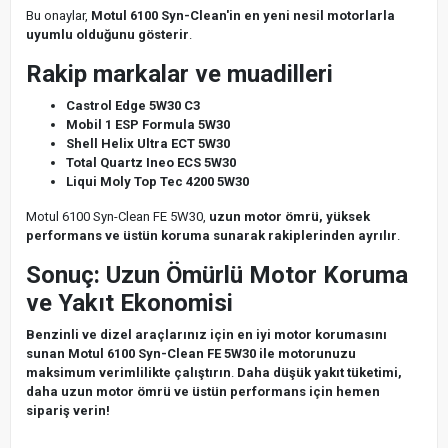
Bu onaylar,
Motul 6100 Syn-Clean'in en yeni nesil motorlarla
uyumlu olduğunu gösterir
.
Rakip markalar ve muadilleri
Castrol Edge 5W30 C3
Mobil 1 ESP Formula 5W30
Shell Helix Ultra ECT 5W30
Total Quartz Ineo ECS 5W30
Liqui Moly Top Tec 4200 5W30
Motul 6100 Syn-Clean FE 5W30,
uzun motor ömrü, yüksek
performans ve üstün koruma sunarak rakiplerinden ayrılır
.
Sonuç: Uzun Ömürlü Motor Koruma
ve Yakıt Ekonomisi
Benzinli ve dizel araçlarınız için en iyi motor korumasını
sunan Motul 6100 Syn-Clean FE 5W30 ile motorunuzu
maksimum verimlilikte çalıştırın
.
Daha düşük yakıt tüketimi,
daha uzun motor ömrü ve üstün performans için hemen
sipariş verin!