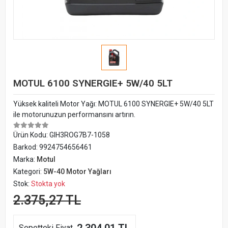
MOTUL 6100 SYNERGIE+ 5W/40 5LT
Yüksek kaliteli Motor Yağı: MOTUL 6100 SYNERGIE+ 5W/40 5LT
ile motorunuzun performansını artırın.
Ürün Kodu:
GIH3ROG7B7-1058
Barkod:
9924754656461
Marka:
Motul
Kategori:
5W-40 Motor Yağları
Stok:
Stokta yok
2.375,27 TL
Sepetteki Fiyat