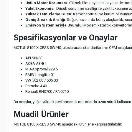
Üstün Motor Koruması
: Yüksek film dayanımı sayesinde moto
Yakıt Ekonomisi
: Düşük sürtünme özelliği ile yakıt tüketimini 
Yüksek Temizleme Gücü
: Karbon tortusu ve kurum oluşumun
Geniş Sıcaklık Aralığı
: Soğuk havalarda kolay akışkanlık, sıca
Emisyon Sistemleriyle Uyumlu
: Modern katalitik konvertörler 
Spesifikasyonlar ve Onaylar
MOTUL 8100 X-CESS 5W/40, uluslararası standartlara ve OEM onayların
API SN/CF
ACEA A3/B4
MB-Approval 229.5
BMW Longlife-01
VW 502 00 / 505 00
Porsche A40
Renault RN0700 / RN0710
Bu onaylar, yağın yüksek performanslı motorlarda uzun süreli kullanım ve
Muadil Ürünler
MOTUL 8100 X-CESS 5W/40 aşağıdaki ürünlerle karşılaştırılabilir: