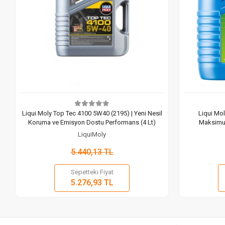
Liqui Moly Top Tec 4100 5W40 (2195) | Yeni Nesil
Liqui Mol
Koruma ve Emisyon Dostu Performans (4 Lt)
Maksimu
LiquiMoly
5.440,13 TL
Sepetteki Fiyat
Sepete Ekle
5.276,93 TL
Adet