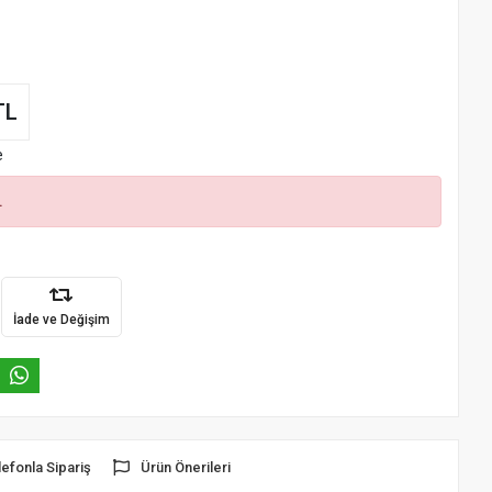
TL
e
.
İade ve Değişim
lefonla Sipariş
Ürün Önerileri