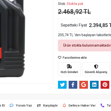
Stok:
Stokta yok
2.468,92 TL
2.394,85 
Sepetteki Fiyat
205,74 TL 'den başlayan taksitlerl
Ürün stokta bulunmamaktadır
Favorilerime ekle
Hızlı Gönderi
Güvenli Alışveriş
e Et
Yorum Yaz
Karşılaştır
Gelince Haber Ver
Te