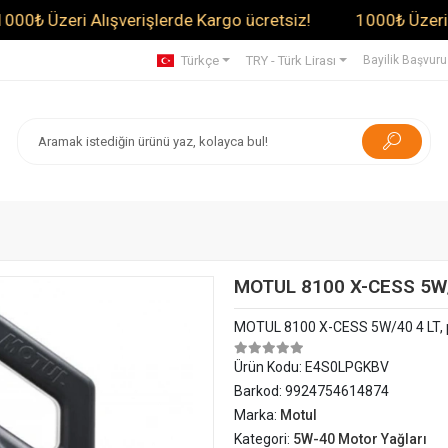
zeri Alışverişlerde Kargo ücretsiz!
1000₺ Üzeri Alışver
Türkçe
TRY - Türk Lirası
Bayilik Başvur
MOTUL 8100 X-CESS 5W/
MOTUL 8100 X-CESS 5W/40 4 LT, 
Ürün Kodu:
E4S0LPGKBV
Barkod:
9924754614874
Marka:
Motul
Kategori:
5W-40 Motor Yağları