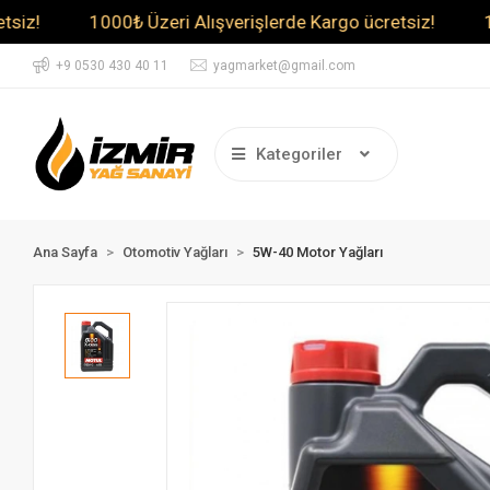
1000₺ Üzeri Alışverişlerde Kargo ücretsiz!
1000₺ Ü
+9 0530 430 40 11
yagmarket@gmail.com
Kategoriler
Ana Sayfa
Otomotiv Yağları
5W-40 Motor Yağları