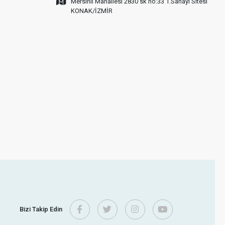
Mersinli Mahallesi 2830 sk no:33 1.Sanayi Sitesi
KONAK/İZMİR
Bizi Takip Edin