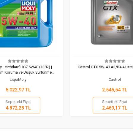
y Leichtlauf HC7 5W40 (1382) |
Castrol GTX 5W-40 A3/B4 4 Litre
m Koruma ve Düşük Sürtünme
Teknolojisi (4 Lt)
LiquiMoly
Castrol
5.022,97 TL
2.545,54 TL
Sepetteki Fiyat
Sepetteki Fiyat
Sepete Ekle
Sepete
4.872,28 TL
2.469,17 TL
Adet
Adet