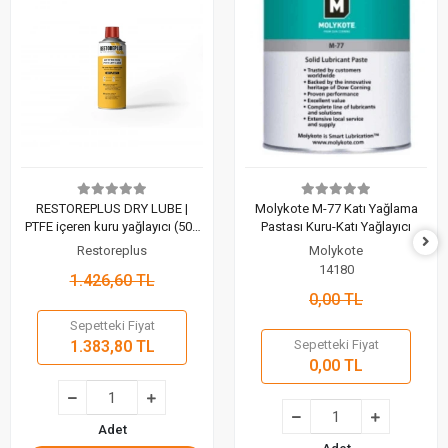
RESTOREPLUS DRY LUBE |
Molykote M-77 Katı Yağlama
PTFE içeren kuru yağlayıcı (500
Pastası Kuru-Katı Yağlayıcı
ML)
Restoreplus
Molykote
14180
1.426,60 TL
0,00 TL
Sepetteki Fiyat
1.383,80 TL
Sepetteki Fiyat
0,00 TL
Adet