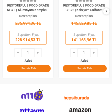
RESTOREPLUS FOOD GRADE
RESTOREPLUS FOOD GRADE
ALC-1 | Alüminyum Kompleks
CSG 2 | Kalsiyum Sülfonat
Gıda Makineleri Gresi (15 Kg)
Kompleks Gıda Gresi (18 Kg)
Restoreplus
Restoreplus
235.994,36 TL
145.529,85 TL
Sepetteki Fiyat
Sepetteki Fiyat
228.914,53 TL
141.163,96 TL
Adet
Adet
Sepete Ekle
Sepete Ekle