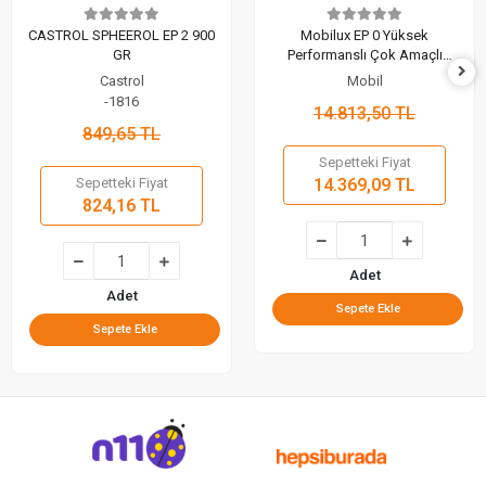
CASTROL SPHEEROL EP 2 900
Mobilux EP 0 Yüksek
GR
Performanslı Çok Amaçlı
Lityum Gres 18 KG
Castrol
Mobil
-1816
14.813,50 TL
849,65 TL
Sepetteki Fiyat
Sepetteki Fiyat
14.369,09 TL
824,16 TL
Adet
Adet
Sepete Ekle
Sepete Ekle