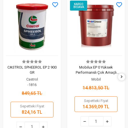
KARGO
BEDAVA
CASTROL SPHEEROL EP 2 900
Mobilux EP 0 Yüksek
GR
Performanslı Çok Amaçlı
Lityum Gres 18 KG
Castrol
Mobil
-1816
14.813,50 TL
849,65 TL
Sepetteki Fiyat
Sepetteki Fiyat
14.369,09 TL
824,16 TL