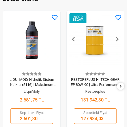
KARGO
BEDAVA
LIQUI MOLY Hidrolik Sistem
RESTOREPLUS HI-TECH GEAR
Katkısı (5116) | Maksimum
EP 80W-90 | Ultra Performanslı
Sistem Koruması (1 Lt)
Çok Dereceli Dişli Yağlayıcı
LiquiMoly
Restoreplus
(200 Lt)
2.681,75 TL
131.942,30 TL
Sepetteki Fiyat
Sepetteki Fiyat
2.601,30 TL
127.984,03 TL