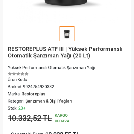
RESTOREPLUS ATF III | Yüksek Performanslı
Otomatik Şanzıman Yağı (20 Lt)
Yüksek Performanslı Otomatik Şanzıman Yağı
Ürün Kodu:
Barkod:
9924754930332
Marka:
Restoreplus
Kategori:
Şanzıman & Dişli Yağları
Stok:
20+
KARGO
10.332,52 TL
BEDAVA