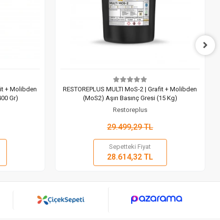
t + Molibden
RESTOREPLUS MULTI MoS-2 | Grafit + Molibden
400 Gr)
(MoS2) Aşırı Basınç Gresi (15 Kg)
Restoreplus
29.499,29 TL
Sepetteki Fiyat
 Ekle
Sepete Ekle
28.614,32 TL
Adet