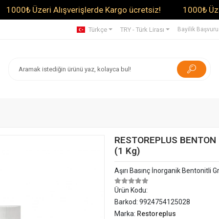
₺ Üzeri Alışverişlerde Kargo ücretsiz!
1000₺ Üzeri Alı
Türkçe
TRY - Türk Lirası
Bayilik Başvur
RESTOREPLUS BENTON GRE
(1 Kg)
Aşırı Basınç İnorganik Bentonitli G
Ürün Kodu:
Barkod:
9924754125028
Marka:
Restoreplus