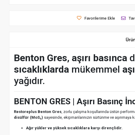
Favorilerime Ekle
Tav
Ürü
Benton Gres
,
aşırı basınca
d
sıcaklıklarda
mükemmel
aş
yağıdır.
BENTON GRES | Aşırı Basınç İno
Restoreplus Benton Gres
, zorlu çalışma koşullarında üstün perfor
disülfür (MoS₂)
sayesinde, ekipmanlarınızın sürtünme ve aşınmaya k
Ağır yükler ve yüksek sıcaklıklara karşı dirençlidir.