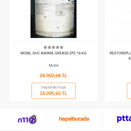
MOBIL SHC AWARE GREASE EP2 16 KG
RESTOREPLU
K
Mobil
26.902,68 TL
Sepetteki Fiyat
Sepete Ekle
26.095,60 TL
Adet