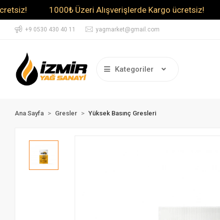
z!
1000₺ Üzeri Alışverişlerde Kargo ücretsiz!
1000
+9 0530 430 40 11
yagmarket@gmail.com
Kategoriler
Ana Sayfa
Gresler
Yüksek Basınç Gresleri