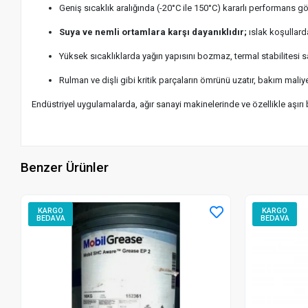
Geniş sıcaklık aralığında (-20°C ile 150°C) kararlı performans gös
Suya ve nemli ortamlara karşı dayanıklıdır;
ıslak koşullard
Yüksek sıcaklıklarda yağın yapısını bozmaz, termal stabilitesi s
Rulman ve dişli gibi kritik parçaların ömrünü uzatır, bakım maliye
Endüstriyel uygulamalarda, ağır sanayi makinelerinde ve özellikle aşırı
Benzer Ürünler
KARGO
KARGO
BEDAVA
BEDAVA