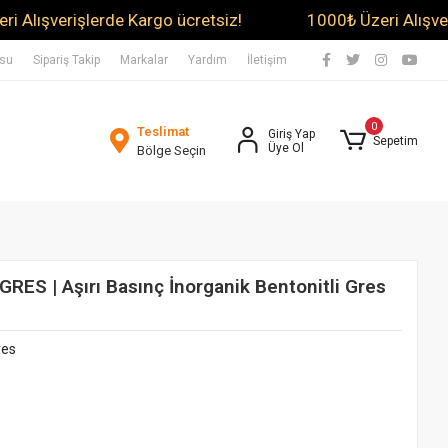
şverişlerde Kargo ücretsiz!
1000₺ Üzeri Alışverişler
usu
Sipariş Takip
Markalar
Yardım
İletişim
0
Teslimat
Giriş Yap
Sepetim
Üye Ol
Bölge Seçin
S | Aşırı Basınç İnorganik Bentonitli Gres
res