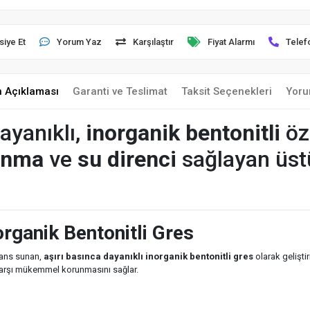
siye Et
Yorum Yaz
Karşılaştır
Fiyat Alarmı
Telef
n Açıklaması
Garanti ve Teslimat
Taksit Seçenekleri
Yoru
ayanıklı,
inorganik bentonitli
öz
ınma
ve
su direnci
sağlayan üst
rganik Bentonitli Gres
mans sunan,
aşırı basınca dayanıklı inorganik bentonitli gres
olarak geliştir
arşı mükemmel korunmasını sağlar.