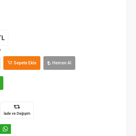
TL
e
Sepete Ekle
Hemen Al
İade ve Değişim