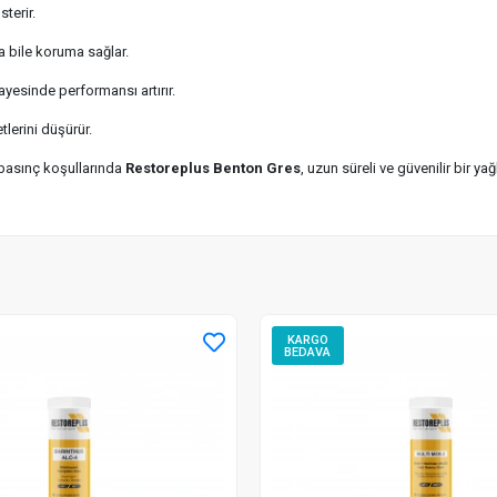
terir.
a bile koruma sağlar.
ayesinde performansı artırır.
tlerini düşürür.
 basınç koşullarında
Restoreplus Benton Gres
, uzun süreli ve güvenilir bir 
KARGO
BEDAVA