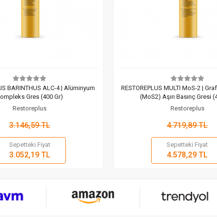
S BARINTHUS ALC-4 | Alüminyum
RESTOREPLUS MULTI MoS-2 | Grafi
ompleks Gres (400 Gr)
(MoS2) Aşırı Basınç Gresi (
Restoreplus
Restoreplus
3.146,59 TL
4.719,89 TL
Sepetteki Fiyat
Sepetteki Fiyat
Sepete Ekle
Sepete
3.052,19 TL
4.578,29 TL
Adet
Adet