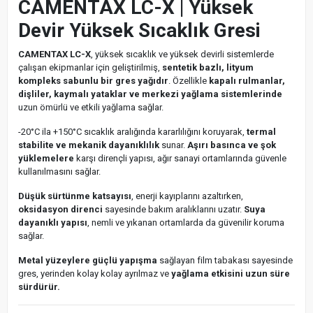
CAMENTAX LC-X | Yüksek
Devir Yüksek Sıcaklık Gresi
CAMENTAX LC-X
, yüksek sıcaklık ve yüksek devirli sistemlerde
çalışan ekipmanlar için geliştirilmiş,
sentetik bazlı, lityum
kompleks sabunlu bir gres yağıdır
. Özellikle
kapalı rulmanlar,
dişliler, kaymalı yataklar ve merkezi yağlama sistemlerinde
uzun ömürlü ve etkili yağlama sağlar.
-20°C ila +150°C sıcaklık aralığında kararlılığını koruyarak,
termal
stabilite ve mekanik dayanıklılık
sunar.
Aşırı basınca ve şok
yüklemelere
karşı dirençli yapısı, ağır sanayi ortamlarında güvenle
kullanılmasını sağlar.
Düşük sürtünme katsayısı
, enerji kayıplarını azaltırken,
oksidasyon direnci
sayesinde bakım aralıklarını uzatır.
Suya
dayanıklı yapısı
, nemli ve yıkanan ortamlarda da güvenilir koruma
sağlar.
Metal yüzeylere güçlü yapışma
sağlayan film tabakası sayesinde
gres, yerinden kolay kolay ayrılmaz ve
yağlama etkisini uzun süre
sürdürür.