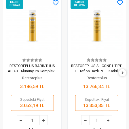
KARGO
KARGO
BEDAVA
BEDAVA
RESTOREPLUS BARINTHUS
RESTOREPLUS SLICONE HT PT-
ALC-3 | Alüminyum Kompleks
E | Teflon Bazlı PTFE Katkılı
Gres (400 Gr)
Silikon Gresi (400 Gr)
Restoreplus
Restoreplus
3.146,59 TL
13.766,34 TL
Sepetteki Fiyat
Sepetteki Fiyat
3.052,19 TL
13.353,35 TL