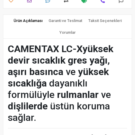
Ürün Açıklaması
Garanti ve Teslimat
Taksit Seçenekleri
Yorumlar
CAMENTAX LC-X
yüksek
devir sıcaklık gres yağı
,
aşırı basınca
ve
yüksek
sıcaklığa
dayanıklı
formülüyle
rulmanlar
ve
dişlilerde
üstün koruma
sağlar.