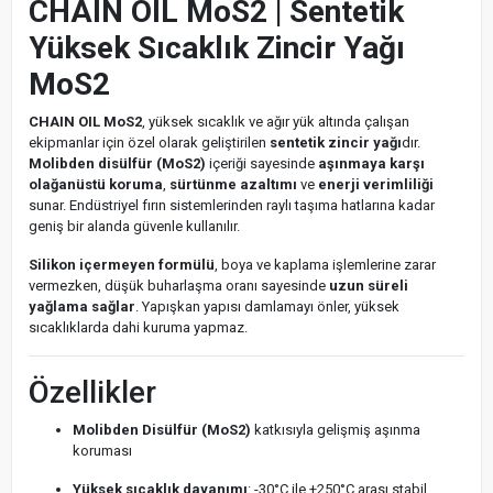
CHAIN OIL MoS2 | Sentetik
Yüksek Sıcaklık Zincir Yağı
MoS2
CHAIN OIL MoS2
, yüksek sıcaklık ve ağır yük altında çalışan
ekipmanlar için özel olarak geliştirilen
sentetik zincir yağı
dır.
Molibden disülfür (MoS2)
içeriği sayesinde
aşınmaya karşı
olağanüstü koruma
,
sürtünme azaltımı
ve
enerji verimliliği
sunar. Endüstriyel fırın sistemlerinden raylı taşıma hatlarına kadar
geniş bir alanda güvenle kullanılır.
Silikon içermeyen formülü
, boya ve kaplama işlemlerine zarar
vermezken, düşük buharlaşma oranı sayesinde
uzun süreli
yağlama sağlar
. Yapışkan yapısı damlamayı önler, yüksek
sıcaklıklarda dahi kuruma yapmaz.
Özellikler
Molibden Disülfür (MoS2)
katkısıyla gelişmiş aşınma
koruması
Yüksek sıcaklık dayanımı
: -30°C ile +250°C arası stabil