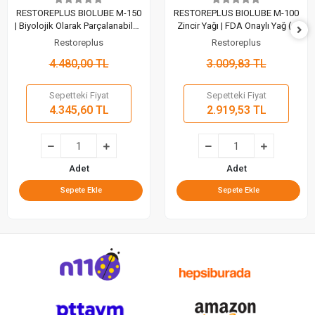
RESTOREPLUS BIOLUBE M-150
RESTOREPLUS BIOLUBE M-100
| Biyolojik Olarak Parçalanabilen
Zincir Yağı | FDA Onaylı Yağ (1
Zincir Yağı (1 Lt)
Lt)
Restoreplus
Restoreplus
4.480,00 TL
3.009,83 TL
Sepetteki Fiyat
Sepetteki Fiyat
4.345,60 TL
2.919,53 TL
Adet
Adet
Sepete Ekle
Sepete Ekle