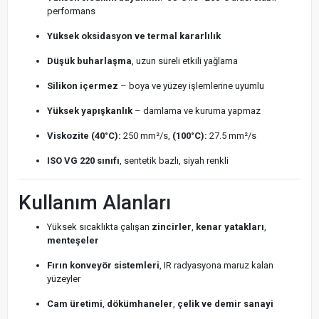
performans
Yüksek oksidasyon ve termal kararlılık
Düşük buharlaşma
, uzun süreli etkili yağlama
Silikon içermez
– boya ve yüzey işlemlerine uyumlu
Yüksek yapışkanlık
– damlama ve kuruma yapmaz
Viskozite (40°C):
250 mm²/s,
(100°C):
27.5 mm²/s
ISO VG 220 sınıfı
, sentetik bazlı, siyah renkli
Kullanım Alanları
Yüksek sıcaklıkta çalışan
zincirler
,
kenar yatakları
,
menteşeler
Fırın konveyör sistemleri
, IR radyasyona maruz kalan
yüzeyler
Cam üretimi
,
dökümhaneler
,
çelik ve demir sanayi