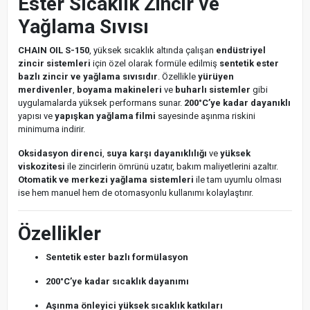
Ester Sıcaklık Zincir ve
Yağlama Sıvısı
CHAIN OIL S-150
, yüksek sıcaklık altında çalışan
endüstriyel
zincir sistemleri
için özel olarak formüle edilmiş
sentetik ester
bazlı zincir ve yağlama sıvısıdır
. Özellikle
yürüyen
merdivenler
,
boyama makineleri
ve
buharlı sistemler
gibi
uygulamalarda yüksek performans sunar.
200°C’ye kadar dayanıklı
yapısı ve
yapışkan yağlama filmi
sayesinde aşınma riskini
minimuma indirir.
Oksidasyon direnci
,
suya karşı dayanıklılığı
ve
yüksek
viskozitesi
ile zincirlerin ömrünü uzatır, bakım maliyetlerini azaltır.
Otomatik ve merkezi yağlama sistemleri
ile tam uyumlu olması
ise hem manuel hem de otomasyonlu kullanımı kolaylaştırır.
Özellikler
Sentetik ester bazlı formülasyon
200°C’ye kadar sıcaklık dayanımı
Aşınma önleyici yüksek sıcaklık katkıları