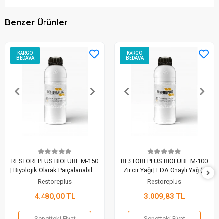
Benzer Ürünler
KARGO
KARGO
BEDAVA
BEDAVA
RESTOREPLUS BIOLUBE M-150
RESTOREPLUS BIOLUBE M-100
| Biyolojik Olarak Parçalanabilen
Zincir Yağı | FDA Onaylı Yağ (1
Zincir Yağı (1 Lt)
Lt)
Restoreplus
Restoreplus
4.480,00 TL
3.009,83 TL
Sepetteki Fiyat
Sepetteki Fiyat