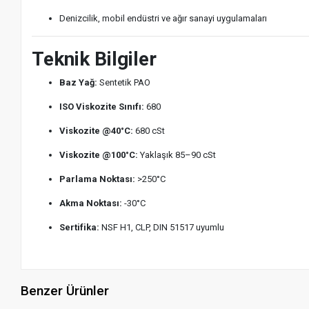
Denizcilik, mobil endüstri ve ağır sanayi uygulamaları
Teknik Bilgiler
Baz Yağ:
Sentetik PAO
ISO Viskozite Sınıfı:
680
Viskozite @40°C:
680 cSt
Viskozite @100°C:
Yaklaşık 85–90 cSt
Parlama Noktası:
>250°C
Akma Noktası:
-30°C
Sertifika:
NSF H1, CLP, DIN 51517 uyumlu
Benzer Ürünler