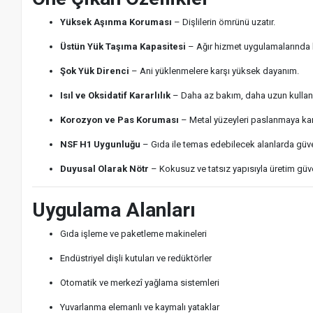
Yüksek Aşınma Koruması
– Dişlilerin ömrünü uzatır.
Üstün Yük Taşıma Kapasitesi
– Ağır hizmet uygulamalarında ka
Şok Yük Direnci
– Ani yüklenmelere karşı yüksek dayanım.
Isıl ve Oksidatif Kararlılık
– Daha az bakım, daha uzun kulla
Korozyon ve Pas Koruması
– Metal yüzeyleri paslanmaya karş
NSF H1 Uygunluğu
– Gıda ile temas edebilecek alanlarda güvenl
Duyusal Olarak Nötr
– Kokusuz ve tatsız yapısıyla üretim güve
Uygulama Alanları
Gıda işleme ve paketleme makineleri
Endüstriyel dişli kutuları ve redüktörler
Otomatik ve merkezî yağlama sistemleri
Yuvarlanma elemanlı ve kaymalı yataklar