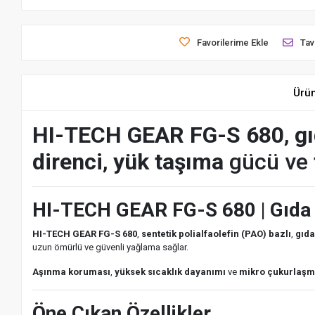
Favorilerime Ekle
Tav
Ürü
HI-TECH GEAR FG-S 680
,
g
direnci
,
yük taşıma
gücü ve
HI-TECH GEAR FG-S 680 | Gıda M
HI-TECH GEAR FG-S 680
,
sentetik polialfaolefin (PAO) bazlı
,
gıda
uzun ömürlü ve güvenli yağlama sağlar.
Aşınma koruması
,
yüksek sıcaklık dayanımı
ve
mikro çukurlaşm
Öne Çıkan Özellikler