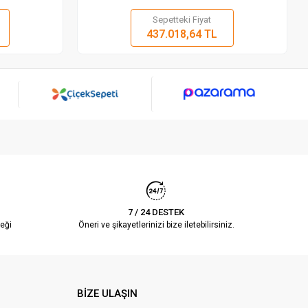
Sepetteki Fiyat
 Ekle
Sepete Ekle
437.018,64 TL
Adet
7 / 24 DESTEK
eği
Öneri ve şikayetlerinizi bize iletebilirsiniz.
BİZE ULAŞIN