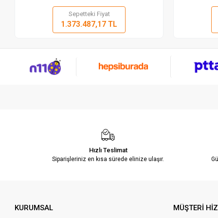
Sepetteki Fiyat
Sepete Ekle
1.373.487,17 TL
Adet
Hızlı Teslimat
Siparişleriniz en kısa sürede elinize ulaşır.
Gü
KURUMSAL
MÜŞTERİ Hİ