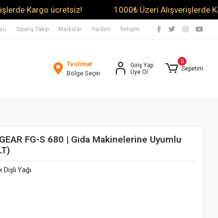
 Kargo ücretsiz!
1000₺ Üzeri Alışverişlerde Kargo üc
usu
Sipariş Takip
Markalar
Yardım
İletişim
0
Teslimat
Giriş Yap
Sepetim
Üye Ol
Bölge Seçin
EAR FG-S 680 | Gıda Makinelerine Uyumlu
LT)
 Dişli Yağı