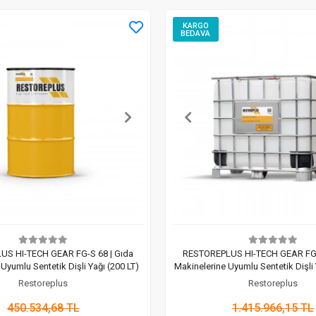
KARGO
BEDAVA
S HI-TECH GEAR FG-S 68 | Gıda
RESTOREPLUS HI-TECH GEAR FG-
Uyumlu Sentetik Dişli Yağı (200 LT)
Makinelerine Uyumlu Sentetik Dişli 
Restoreplus
Restoreplus
450.534,68 TL
1.415.966,15 TL