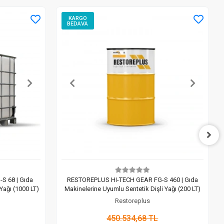
KARGO
BEDAVA
S 68 | Gıda
RESTOREPLUS HI-TECH GEAR FG-S 460 | Gıda
Yağı (1000 LT)
Makinelerine Uyumlu Sentetik Dişli Yağı (200 LT)
Restoreplus
450.534,68 TL