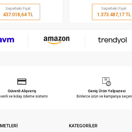
Sepetteki Fiyat
Sepetteki Fiyat
Sepete Ekle
Sepete
437.018,64 TL
1.373.487,17 TL
Adet
Adet
Güvenli Alışveriş
Geniş Ürün Yelpazesi
venli ve kolay ödeme sistemi
Binlerce ürün ve kampanya seçen
ZMETLERİ
KATEGORİLER