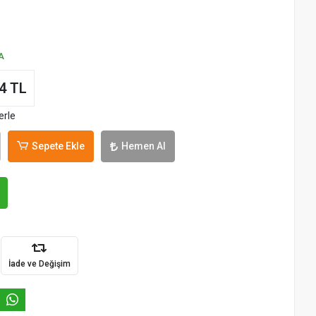
A
4 TL
erle
Sepete Ekle
Hemen Al
İade ve Değişim