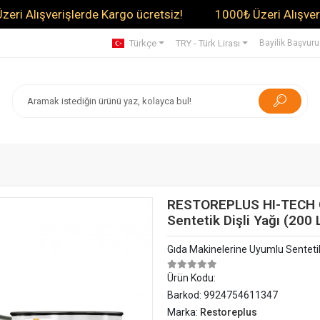
ışverişlerde Kargo ücretsiz!
1000₺ Üzeri Alışverişlerde
Türkçe
TRY - Türk Lirası
Bayilik Başvur
RESTOREPLUS HI-TECH G
Sentetik Dişli Yağı (200 
Gıda Makinelerine Uyumlu Sentetik
Ürün Kodu:
Barkod:
9924754611347
Marka:
Restoreplus