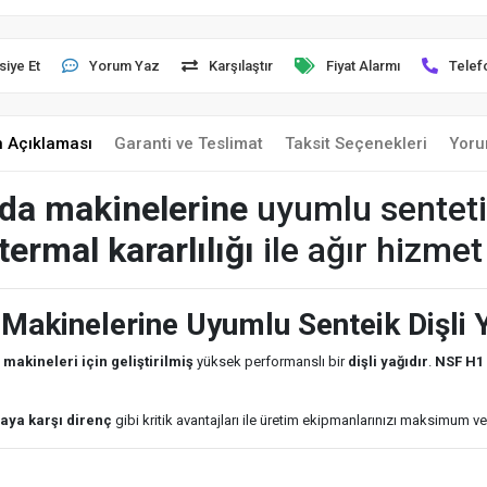
siye Et
Yorum Yaz
Karşılaştır
Fiyat Alarmı
Telef
n Açıklaması
Garanti ve Teslimat
Taksit Seçenekleri
Yoru
ıda makinelerine
uyumlu sentet
termal kararlılığı
ile ağır hizmet
akinelerine Uyumlu Senteik Dişli 
 makineleri için geliştirilmiş
yüksek performanslı bir
dişli yağıdır
.
NSF H1 
aya karşı direnç
gibi kritik avantajları ile üretim ekipmanlarınızı maksimum ver