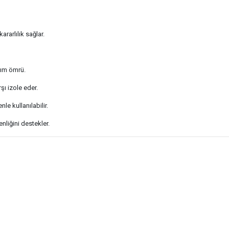
rarlılık sağlar.
nım ömrü.
ı izole eder.
e kullanılabilir.
nliğini destekler.