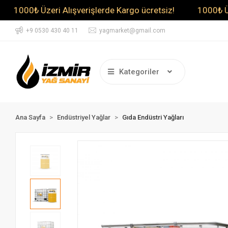
0₺ Üzeri Alışverişlerde Kargo ücretsiz!
1000₺ Üzeri Al
+9 0530 430 40 11
yagmarket@gmail.com
Kategoriler
Ana Sayfa
Endüstriyel Yağlar
Gıda Endüstri Yağları