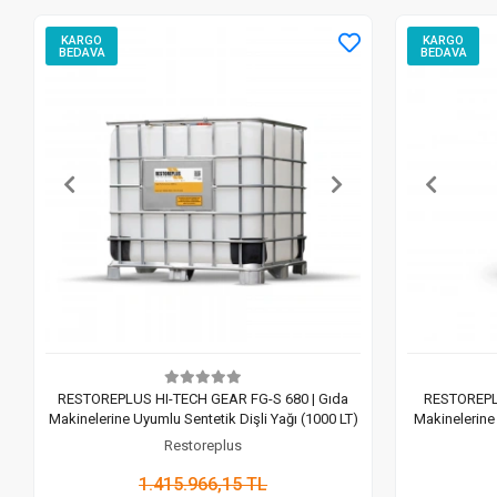
KARGO
KARGO
BEDAVA
BEDAVA
RESTOREPLUS HI-TECH GEAR FG-S 680 | Gıda
RESTOREPLU
Makinelerine Uyumlu Sentetik Dişli Yağı (1000 LT)
Makinelerine 
Restoreplus
1.415.966,15 TL