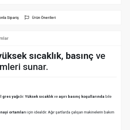
onla Sipariş
Ürün Önerileri
mlar
yüksek sıcaklık
,
basınç
ve
mleri sunar.
l gres yağı
dır.
Yüksek sıcaklık
ve
aşırı basınç koşullarında
bile
anayi ortamları
için idealdir. Ağır şartlarda çalışan makinelerin bakım