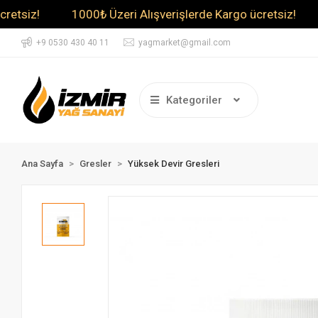
z!
1000₺ Üzeri Alışverişlerde Kargo ücretsiz!
1000
+9 0530 430 40 11
yagmarket@gmail.com
Kategoriler
Ana Sayfa
Gresler
Yüksek Devir Gresleri