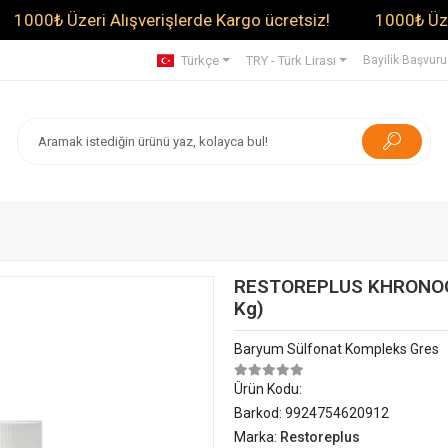
₺ Üzeri Alışverişlerde Kargo ücretsiz!
1000₺ Üzeri Alı
Türkçe
TRY - Türk Lirası
Bayilik Başvur
RESTOREPLUS KHRONOGS 
Kg)
Baryum Sülfonat Kompleks Gres
Ürün Kodu:
Barkod:
9924754620912
Marka:
Restoreplus