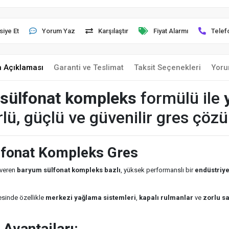
siye Et
Yorum Yaz
Karşılaştır
Fiyat Alarmı
Telef
n Açıklaması
Garanti ve Teslimat
Taksit Seçenekleri
Yoru
sülfonat kompleks
formülü ile
ü, güçlü ve güvenilir gres çözü
fonat Kompleks Gres
 veren
baryum sülfonat kompleks bazlı
, yüksek performanslı bir
endüstriye
sinde özellikle
merkezi yağlama sistemleri
,
kapalı rulmanlar
ve
zorlu s
Avantajları: