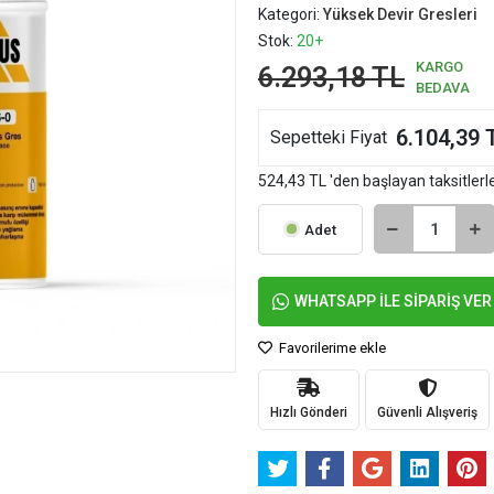
Kategori:
Yüksek Devir Gresleri
Stok:
20+
KARGO
6.293,18 TL
BEDAVA
6.104,39 
Sepetteki Fiyat
524,43 TL 'den başlayan taksitlerl
Adet
WHATSAPP İLE SİPARİŞ VER
Favorilerime ekle
Hızlı Gönderi
Güvenli Alışveriş