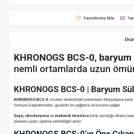
Favorilerime Ekle
Tav
Ürü
KHRONOGS BCS-0
,
baryum 
nemli ortamlarda uzun ömürl
KHRONOGS BCS-0 | Baryum Sül
KHRONOGS BCS-0
, modern endüstriyel sistemlerin ihtiyaçlarına yanıt
formunu kaybetmeden, güvenilir bir yağlama ve koruma sağlar.
Suya, oksidasyona
ve
mekanik streslere
karşı sunduğu direnç saye
süresini uzatır, işletme verimliliğini artırır.
KHRONOGS BCS-0’ın Öne Çıkan 