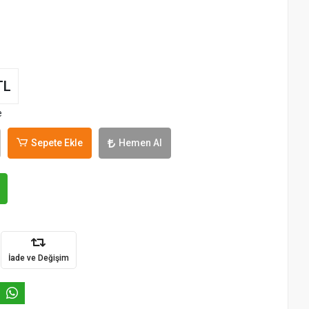
TL
e
Sepete Ekle
Hemen Al
İade ve Değişim