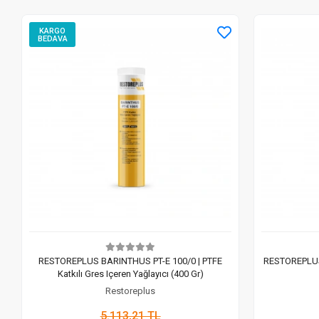
KARGO
BEDAVA
RESTOREPLUS BARINTHUS PT-E 100/0 | PTFE
RESTOREPLUS 
Katkılı Gres Içeren Yağlayıcı (400 Gr)
Restoreplus
5.113,21 TL