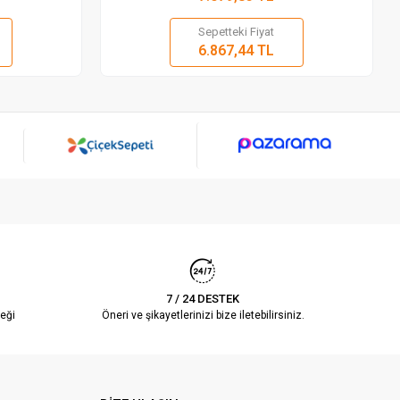
Sepetteki Fiyat
 Ekle
Sepete Ekle
6.867,44 TL
Adet
7 / 24 DESTEK
eği
Öneri ve şikayetlerinizi bize iletebilirsiniz.