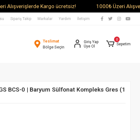
şverişlerde Kargo ücretsiz!
1000₺ Üzeri Alışverişler
usu
Sipariş Takip
Markalar
Yardım
İletişim
0
Teslimat
Giriş Yap
Sepetim
Üye Ol
Bölge Seçin
BCS-0 | Baryum Sülfonat Kompleks Gres (1