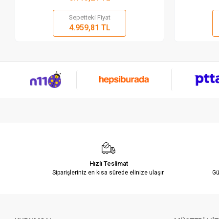
Sepetteki Fiyat
Sepete Ekle
4.959,81 TL
Adet
Hızlı Teslimat
Siparişleriniz en kısa sürede elinize ulaşır.
Gü