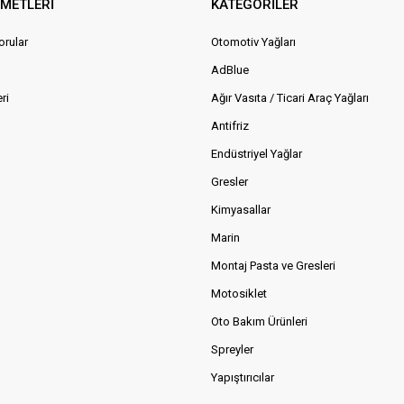
ZMETLERİ
KATEGORİLER
orular
Otomotiv Yağları
AdBlue
ri
Ağır Vasıta / Ticari Araç Yağları
Antifriz
Endüstriyel Yağlar
Gresler
Kimyasallar
Marin
Montaj Pasta ve Gresleri
Motosiklet
Oto Bakım Ürünleri
Spreyler
Yapıştırıcılar