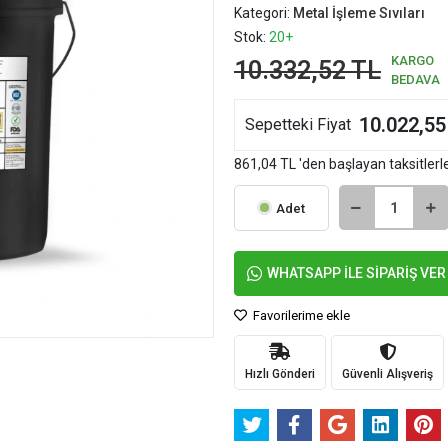
Kategori:
Metal İşleme Sıvıları
Stok:
20+
KARGO
10.332,52 TL
BEDAVA
10.022,55
Sepetteki Fiyat
861,04 TL 'den başlayan taksitlerl
Adet
WHATSAPP İLE SİPARİŞ VER
Favorilerime ekle
Hızlı Gönderi
Güvenli Alışveriş