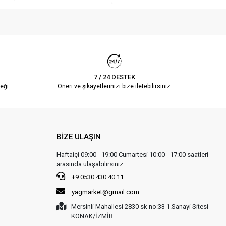
7 / 24 DESTEK
eği
Öneri ve şikayetlerinizi bize iletebilirsiniz.
BİZE ULAŞIN
Haftaiçi 09:00 - 19:00 Cumartesi 10:00 - 17:00 saatleri
arasında ulaşabilirsiniz.
+9 0530 430 40 11
yagmarket@gmail.com
Mersinli Mahallesi 2830 sk no:33 1.Sanayi Sitesi
KONAK/İZMİR