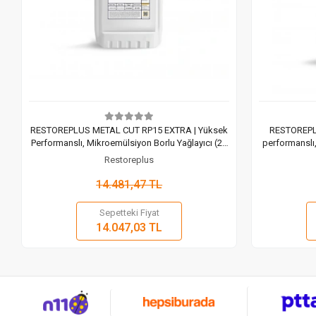
RESTOREPLUS METAL CUT RP15 EXTRA | Yüksek
RESTOREPLU
Performanslı, Mikroemülsiyon Borlu Yağlayıcı (25
performanslı
Lt)
Restoreplus
14.481,47 TL
Sepetteki Fiyat
Sepete Ekle
14.047,03 TL
Adet