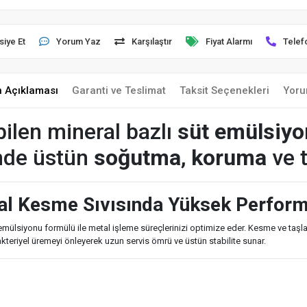
siye Et
Yorum Yaz
Karşılaştır
Fiyat Alarmı
Telef
n Açıklaması
Garanti ve Teslimat
Taksit Seçenekleri
Yoru
bilen mineral bazlı
süt emülsiy
inde üstün
soğutma
,
koruma
ve 
ral Kesme Sıvısında Yüksek Perfor
t emülsiyonu formülü ile metal işleme süreçlerinizi optimize eder. Kesme ve taş
akteriyel üremeyi önleyerek uzun servis ömrü ve üstün stabilite sunar.