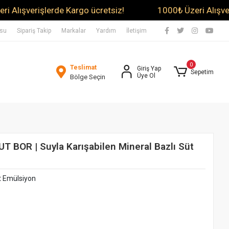
verişlerde Kargo ücretsiz!
1000₺ Üzeri Alışverişler
usu
Sipariş Takip
Markalar
Yardım
İletişim
0
Teslimat
Giriş Yap
Sepetim
Üye Ol
Bölge Seçin
BOR | Suyla Karışabilen Mineral Bazlı Süt
üt Emülsiyon