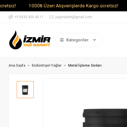
z!
1000₺ Üzeri Alışverişlerde Kargo ücretsiz!
1000
+9 0530 430 40 11
yagmarket@gmail.com
Kategoriler
Ana Sayfa
Endüstriyel Yağlar
Metal İşleme Sıvıları