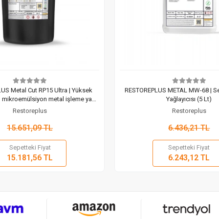
S Metal Cut RP15 Ultra | Yüksek
RESTOREPLUS METAL MW-68 | Sen
, mikroemülsiyon metal işleme yağı
Yağlayıcısı (5 Lt)
(20 Lt)
Restoreplus
Restoreplus
15.651,09 TL
6.436,21 TL
Sepetteki Fiyat
Sepetteki Fiyat
Sepete Ekle
Sepete
15.181,56 TL
6.243,12 TL
Adet
Adet