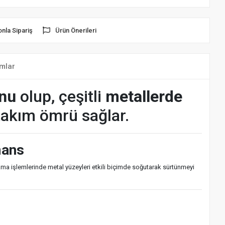
onla Sipariş
Ürün Önerileri
mlar
onu
olup, çeşitli
metallerde
takım ömrü sağlar.
mans
lama işlemlerinde metal yüzeyleri etkili biçimde soğutarak sürtünmeyi