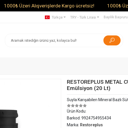
₺ Üzeri Alışverişlerde Kargo ücretsiz!
1000₺ Üzeri Alış
Türkçe
TRY - Türk Lirası
Bayilik Başvur
RESTOREPLUS METAL CUT 
Emülsiyon (20 Lt)
Suyla Karışabilen Mineral Bazlı S
Ürün Kodu:
Barkod:
9924754955434
Marka:
Restoreplus