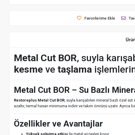
Favorilerime Ekle
Tav
Ürü
Metal Cut BOR
, suyla karışa
kesme
ve
taşlama
işlemler
Metal Cut BOR – Su Bazlı Mine
Restoreplus Metal Cut BOR
, suyla karışabilen mineral bazlı özel sü
azaltır, termal hasarı minimuma indirir ve takım ömrünü uzatır. Ayrıca b
Özellikler ve Avantajlar
Yüksek soğutma etkisi
ile metal yüzeyleri korur.