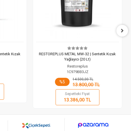
tetik Kızak
RESTOREPLUS METAL MW-32 | Sentetik Kızak
Yağlayıcı (20 Lt)
Restoreplus
1C979BB3JZ
14.500,00 TL
%5
13.800,00 TL
 Ekle
Sepetteki Fiyat
Sepete Ekle
13.386,00 TL
Adet