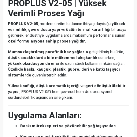
PROPLUS V2-05 | Yüksek
Verimli Proses Yağı
PROPLUS V2-05
, modern üretim hatlarının ihtiyaç duyduğu
yüksek
verimlilik
,
çevre dostu yapı
ve
üstün termal kararlılığı
bir araya
getirerek, endüstriyel uygulamalarda maksimum performans sunan
özel formülasyona sahip proses yağıdır
.
Mumsuzlaştırılmış parafinik baz yağlarla
geliştirilmiş bu ürün,
düşük sıcaklıklarda bile mükemmel akışkanlık
sunarken,
yüksek oksidasyon direnci
ile uzun süreli kullanım imkânı sağlar.
Özellikle
baskı, kauçuk, plastik, gübre, deri ve katkı taşıyıcı
sistemlerde
güvenle tercih edilir.
Yüksek saflığı
,
düşük aromatik içeriği
ve
geri dönüştürülebilir
yapısı
, PROPLUS V2-05’i hem çevresel hem de operasyonel
sürdürülebilirlik açısından öne çıkarır.
Uygulama Alanları:
Baskı mürekkepleri ve çözünebilir yağ taşıyıcıları
Kauçuk ve plastik sektörü için genişletici/yumuşatıcı