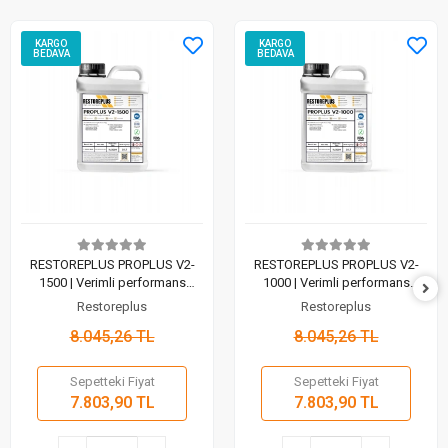
KARGO
KARGO
BEDAVA
BEDAVA
RESTOREPLUS PROPLUS V2-
RESTOREPLUS PROPLUS V2-
1500 | Verimli performans
1000 | Verimli performans
proplus proses yağı (5 Lt)
proplus proses yağı (5 Lt)
Restoreplus
Restoreplus
8.045,26 TL
8.045,26 TL
Sepetteki Fiyat
Sepetteki Fiyat
7.803,90 TL
7.803,90 TL