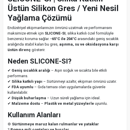
Üstün Silikon Gres / Yeni Nesil
Yağlama Çözümü
Endüstriyel ekipmanlarınızın ömrünü uzatmak ve performansını
maksimize etmek için
SLICONE-SI
, silika katkılı özel formülüyle
benzersiz koruma sağlar.
-65°C ile 204°C
arasındaki geniş sıcaklık
aralığında stabil kalan bu gres,
aşınma, su ve oksidasyona karşı
üstün direnç
gösterir.
Neden SLICONE-SI?
✔
Geniş sıcaklık aralığı
– Aşırı soğuk ve sıcakta bile etkili
performans.
✔
Silika katkılı yapı
– Sürtünmeyi azaltır, ekipman ömrünü uzatır.
✔
FDA uyumlu
– Gıda teması olan uygulamalarda güvenle
kullanılabilir.
✔
Düşük buharlaşma
– Uzun süreli yağlama için ideal.
✔
Malzeme dostu
–
Plastik ve metal yüzeylerle
uyumlu.
Kullanım Alanları
⚙
Sürtünmeye maruz kalan rulmanlar ve yataklar
?
Pompa mili contaları ve burçlar