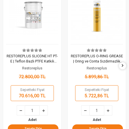
RESTOREPLUS SLICONE HT PT-
RESTOREPLUS O-RING GREASE
E | Teflon Bazlı PTFE Katkılı
| Oring ve Conta Sızdırmazlık
Silikon Gresi (5 Kg)
Silikon Gres (400 Gr)
Restoreplus
Restoreplus
72.800,00 TL
5.899,86 TL
Sepetteki Fiyat
Sepetteki Fiyat
70.616,00 TL
5.722,86 TL
Adet
Adet
Sepete Ekle
Sepete Ekle