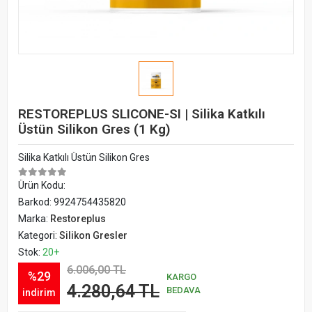
RESTOREPLUS SLICONE-SI | Silika Katkılı
Üstün Silikon Gres (1 Kg)
Silika Katkılı Üstün Silikon Gres
Ürün Kodu:
Barkod:
9924754435820
Marka:
Restoreplus
Kategori:
Silikon Gresler
Stok:
20+
6.006,00 TL
%29
KARGO
4.280,64 TL
BEDAVA
indirim