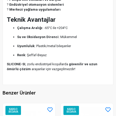
?
Endüstriyel otomasyon sistemleri
?
Merkezi yağlama uygulamaları
Teknik Avantajlar
Çalışma Aralığı:
-65°C ile +204°C
Su ve Oksidasyon Direnci:
Mükemmel
Uyumluluk:
Plastik/metal bileşenler
Renk:
Şeffaf-Beyaz
SLICONE-SI
, zorlu endüstriyel koşullarda
güvenilir ve uzun
ömürlü çözüm
arayanlar için vazgeçilmezdir!
Benzer Ürünler
KARGO
KARGO
BEDAVA
BEDAVA