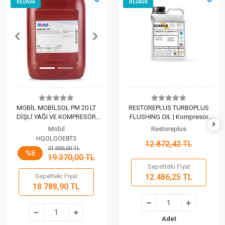
BEDAVA
BEDAVA
MOBİL MOBİLSOL PM 20 LT
RESTOREPLUS TURBOPLUS
DİŞLİ YAĞI VE KOMPRESÖR
FLUSHING OIL | Kompresör
YAĞI TEMİZLEYİCİ KONSANTRE
Yıkama ve Temizleme Yağı (5
Mobil
Restoreplus
SIVI
Lt)
HQOLGOE8T3
12.872,42 TL
21.000,00 TL
%8
19.370,00 TL
Sepetteki Fiyat
Sepetteki Fiyat
12.486,25 TL
18.788,90 TL
Adet