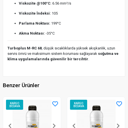
Viskozite @100°C:
6.56 mm²/s
Viskozite İndeksi:
105
Parlama Noktası:
199°C
Akma Noktası:
-35°C
Turboplus M-RC 68
, düşük sıcaklıklarda yüksek akışkanlık, uzun
servis ömrü ve maksimum sistem koruması sağlayarak
soğutma ve
klima uygulamalarında güvenilir bir tercihtir
.
Benzer Ürünler
KARGO
KARGO
BEDAVA
BEDAVA