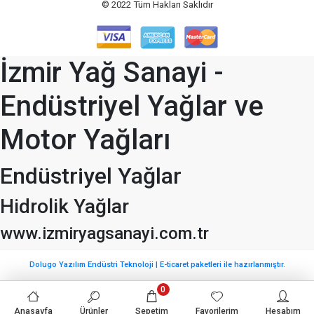
© 2022
Tüm Hakları Saklıdır
İzmir Yağ Sanayi -
Endüstriyel Yağlar ve
Motor Yağları
Endüstriyel Yağlar
Hidrolik Yağlar
www.izmiryagsanayi.com.tr
Dolugo Yazılım Endüstri Teknoloji | E-ticaret paketleri ile hazırlanmıştır.
0
Anasayfa
Ürünler
Sepetim
Favorilerim
Hesabım