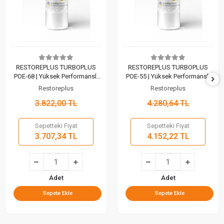
RESTOREPLUS TURBOPLUS
RESTOREPLUS TURBOPLUS
POE-68 | Yüksek Performanslı
POE-55 | Yüksek Performanslı
Tam Sentetik Kompresör Yağı
Tam Sentetik Kompresör Yağı
Restoreplus
Restoreplus
(1 Lt)
(1 Lt)
3.822,00 TL
4.280,64 TL
Sepetteki Fiyat
Sepetteki Fiyat
3.707,34 TL
4.152,22 TL
Adet
Adet
Sepete Ekle
Sepete Ekle