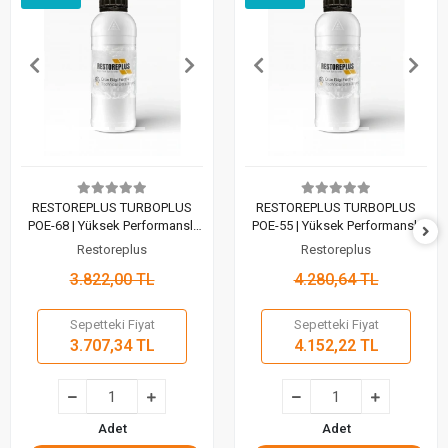
RESTOREPLUS TURBOPLUS
RESTOREPLUS TURBOPLUS
POE-68 | Yüksek Performanslı
POE-55 | Yüksek Performanslı
Tam Sentetik Kompresör Yağı
Tam Sentetik Kompresör Yağı
Restoreplus
Restoreplus
(1 Lt)
(1 Lt)
3.822,00 TL
4.280,64 TL
Sepetteki Fiyat
Sepetteki Fiyat
3.707,34 TL
4.152,22 TL
Adet
Adet