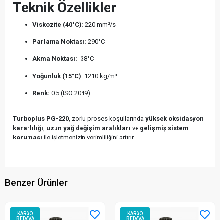
Teknik Özellikler
Viskozite (40°C):
220 mm²/s
Parlama Noktası:
290°C
Akma Noktası:
-38°C
Yoğunluk (15°C):
1210 kg/m³
Renk:
0.5 (ISO 2049)
Turboplus PG-220
, zorlu proses koşullarında
yüksek oksidasyon
kararlılığı
,
uzun yağ değişim aralıkları
ve
gelişmiş sistem
koruması
ile işletmenizin verimliliğini artırır.
Benzer Ürünler
KARGO
KARGO
BEDAVA
BEDAVA