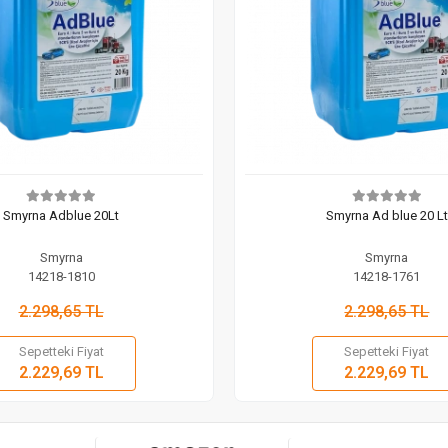
Smyrna Adblue 20Lt
Smyrna Ad blue 20 Lt
Smyrna
Smyrna
14218-1810
14218-1761
2.298,65 TL
2.298,65 TL
Sepetteki Fiyat
Sepetteki Fiyat
Sepete Ekle
Sepete
2.229,69 TL
2.229,69 TL
Adet
Adet