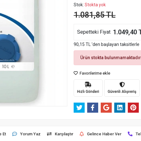
Stok:
Stokta yok
1.081,85 TL
1.049,40 
Sepetteki Fiyat
90,15 TL 'den başlayan taksitlerle
Ürün stokta bulunmamaktadır
Favorilerime ekle
Hızlı Gönderi
Güvenli Alışveriş
e Et
Yorum Yaz
Karşılaştır
Gelince Haber Ver
Te