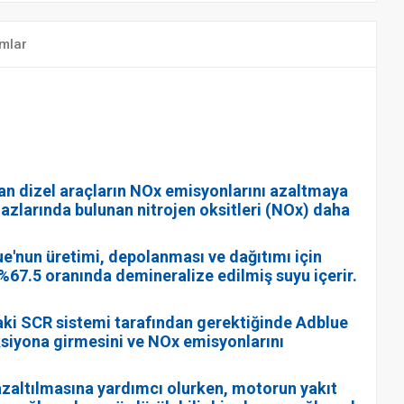
mlar
şan dizel araçların NOx emisyonlarını azaltmaya
gazlarında bulunan nitrojen oksitleri (NOx) daha
ue'nun üretimi, depolanması ve dağıtımı için
e %67.5 oranında demineralize edilmiş suyu içerir.
çtaki SCR sistemi tarafından gerektiğinde Adblue
ksiyona girmesini ve NOx emisyonlarını
 azaltılmasına yardımcı olurken, motorun yakıt