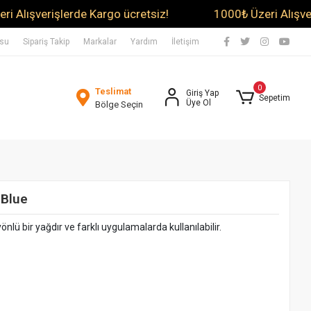
verişlerde Kargo ücretsiz!
1000₺ Üzeri Alışverişlerd
usu
Sipariş Takip
Markalar
Yardım
İletişim
0
Teslimat
Giriş Yap
Sepetim
Üye Ol
Bölge Seçin
 Blue
nlü bir yağdır ve farklı uygulamalarda kullanılabilir.