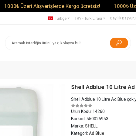
 Üzeri Alışverişlerde Kargo ücretsiz!
1000₺ Üzeri Alış
Türkçe
TRY - Türk Lirası
Bayilik Başvur
Shell Adblue 10 Litre Ad
Shell Adblue 10 Litre Ad Blue çok yö
Ürün Kodu:
14260
Barkod:
550025953
Marka:
SHELL
Kategori:
Ad Blue