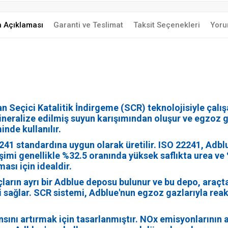
n Açıklaması
Garanti ve Teslimat
Taksit Seçenekleri
Yoru
an Seçici Katalitik İndirgeme (SCR) teknolojisiyle çalı
mineralize edilmiş suyun karışımından oluşur ve egzoz 
nde kullanılır.
2241 standardına uygun olarak üretilir. ISO 22241, Adbl
ileşimi genellikle %32.5 oranında yüksek saflıkta urea v
ası için idealdir.
açların ayrı bir Adblue deposu bulunur ve bu depo, ara
i sağlar. SCR sistemi, Adblue'nun egzoz gazlarıyla rea
ansını artırmak için tasarlanmıştır. NOx emisyonlarının