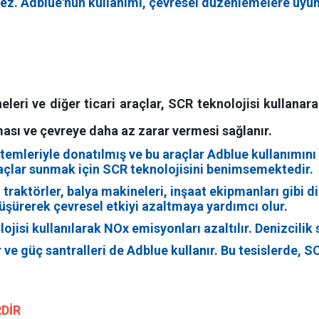
mez. Adblue'nun kullanımı, çevresel düzenlemelere uyu
leri ve diğer ticari araçlar, SCR teknolojisi kullana
ması ve çevreye daha az zarar vermesi sağlanır.
emleriyle donatılmış ve bu araçlar Adblue kullanımını g
açlar sunmak için SCR teknolojisini benimsemektedir.
traktörler, balya makineleri, inşaat ekipmanları gibi 
düşürerek çevresel etkiyi azaltmaya yardımcı olur.
jisi kullanılarak NOx emisyonları azaltılır. Denizcili
 ve güç santralleri de Adblue kullanır. Bu tesislerde, S
RDİR