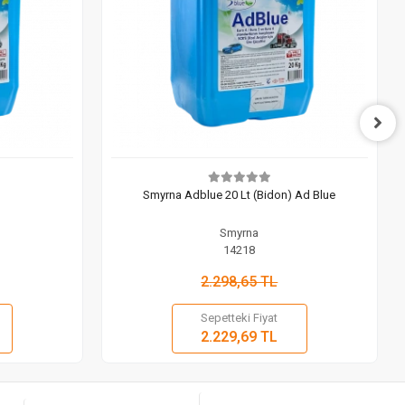
Smyrna Adblue 20 Lt (Bidon) Ad Blue
Smyrna
14218
2.298,65 TL
Sepetteki Fiyat
 Ekle
Sepete Ekle
2.229,69 TL
Adet