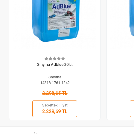
Smyrna Adblue 20 Lt
Smyrna
14218-1761-1242
2.298,65 TL
Sepetteki Fiyat
Sepete Ekle
2.229,69 TL
Adet