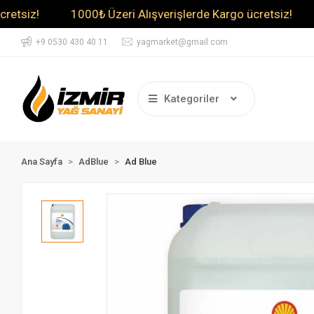
!
1000₺ Üzeri Alışverişlerde Kargo ücretsiz!
1000₺
+9 0530 430 40 11
yagmarket@gmail.com
Kategoriler
Ana Sayfa
AdBlue
Ad Blue