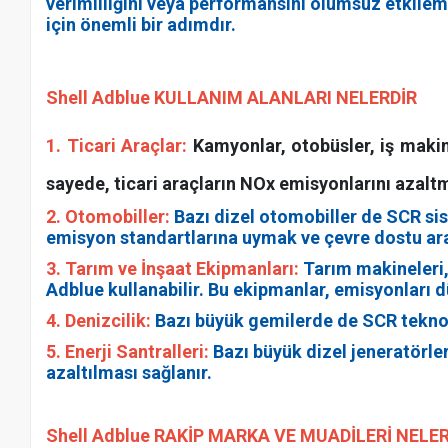
verimliliğini veya performansını olumsuz etkile
için önemli bir adımdır.
Shell Adblue KULLANIM ALANLARI NELERDİR
1. Ticari Araçlar:
Kamyonlar, otobüsler, iş makine
sayede, ticari araçların NOx emisyonlarını azalt
2. Otomobiller:
Bazı dizel otomobiller de SCR sist
emisyon standartlarına uymak ve çevre dostu ar
3. Tarım ve İnşaat Ekipmanları:
Tarım makineleri, 
Adblue kullanabilir. Bu ekipmanlar, emisyonları 
4. Denizcilik:
Bazı büyük gemilerde de SCR teknolo
5. Enerji Santralleri:
Bazı büyük dizel jeneratörler
azaltılması sağlanır.
Shell Adblue RAKİP MARKA VE MUADİLERİ NELE