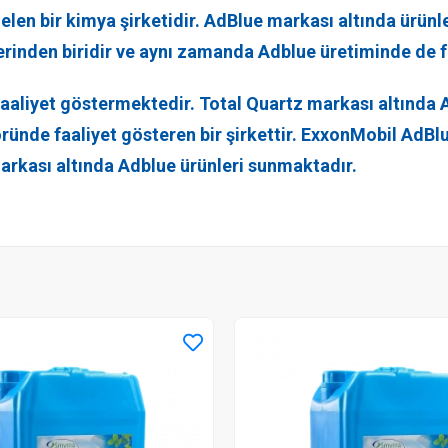
len bir kimya şirketidir. AdBlue markası altında ürünl
lerinden biridir ve aynı zamanda Adblue üretiminde de 
a faaliyet göstermektedir. Total Quartz markası altında
töründe faaliyet gösteren bir şirkettir. ExxonMobil AdB
e markası altında Adblue ürünleri sunmaktadır.