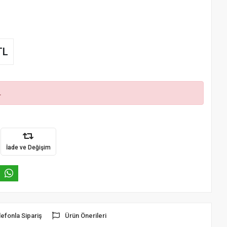
TL
.
İade ve Değişim
lefonla Sipariş
Ürün Önerileri