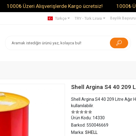
00₺ Üzeri Alışverişlerde Kargo ücretsiz!
1000₺ Üzeri Al
Türkçe
TRY - Türk Lirası
Bayilik Başvur
Shell Argina S4 40 209 L
Shell Argina S4 40 209 Litre Ağır 
kullanılabilir.
Ürün Kodu:
14330
Barkod:
550046669
Marka:
SHELL