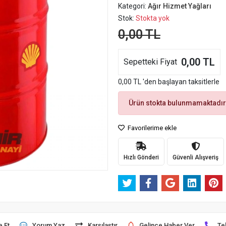
Kategori:
Ağır Hizmet Yağları
Stok:
Stokta yok
0,00 TL
0,00 TL
Sepetteki Fiyat
0,00 TL 'den başlayan taksitlerle
Ürün stokta bulunmamaktadır
Favorilerime ekle
Hızlı Gönderi
Güvenli Alışveriş
e Et
Yorum Yaz
Karşılaştır
Gelince Haber Ver
Te