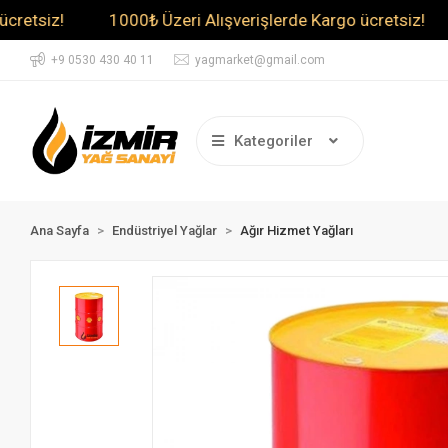
siz!
1000₺ Üzeri Alışverişlerde Kargo ücretsiz!
10
+9 0530 430 40 11
yagmarket@gmail.com
Kategoriler
Ana Sayfa
Endüstriyel Yağlar
Ağır Hizmet Yağları