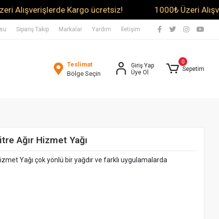
ışverişlerde Kargo ücretsiz!
1000₺ Üzeri Alışverişl
usu
Sipariş Takip
Markalar
Yardım
İletişim
0
Teslimat
Giriş Yap
Sepetim
Üye Ol
Bölge Seçin
itre Ağır Hizmet Yağı
Hizmet Yağı çok yönlü bir yağdır ve farklı uygulamalarda