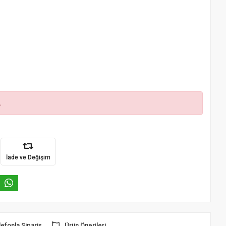
.
İade ve Değişim
lefonla Sipariş
Ürün Önerileri