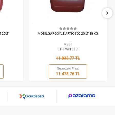
 20LT
MOBİLGARGOYLE ARTİC 300 20 LT 18 KG
Mobil
BTCFW0HUL6
11.833,77 TL
Sepetteki Fiyat
 Ekle
Sepete Ekle
11.478,76 TL
Adet