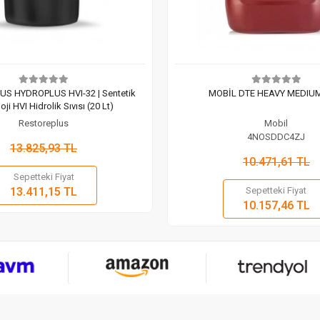
S HYDROPLUS HVI-32 | Sentetik
MOBİL DTE HEAVY MEDIUM
oji HVI Hidrolik Sıvısı (20 Lt)
Restoreplus
Mobil
4NOSDDC4ZJ
13.825,93 TL
10.471,61 TL
Sepetteki Fiyat
Sepete Ekle
13.411,15 TL
Sepetteki Fiyat
Sepete
Adet
10.157,46 TL
Adet