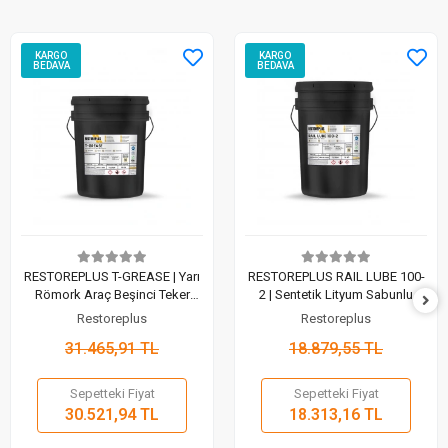
KARGO
KARGO
BEDAVA
BEDAVA
RESTOREPLUS T-GREASE | Yarı
RESTOREPLUS RAIL LUBE 100-
Römork Araç Beşinci Teker
2 | Sentetik Lityum Sabunlu
Gresi (15 Kg)
Gres (18 Kg)
Restoreplus
Restoreplus
31.465,91 TL
18.879,55 TL
Sepetteki Fiyat
Sepetteki Fiyat
30.521,94 TL
18.313,16 TL