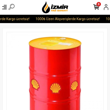
0
e Kargo ücretsiz!
1000₺ Üzeri Alışverişlerde Kargo ücretsiz!
1000₺