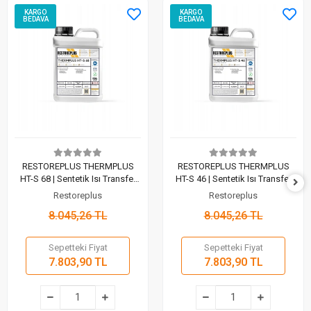
KARGO
KARGO
BEDAVA
BEDAVA
RESTOREPLUS THERMPLUS
RESTOREPLUS THERMPLUS
HT-S 68 | Sentetik Isı Transfer
HT-S 46 | Sentetik Isı Transfer
Yağı (5 Lt)
Yağı (5 Lt)
Restoreplus
Restoreplus
8.045,26 TL
8.045,26 TL
Sepetteki Fiyat
Sepetteki Fiyat
7.803,90 TL
7.803,90 TL