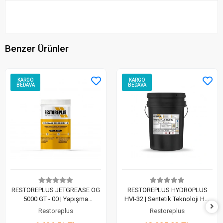
Benzer Ürünler
KARGO
KARGO
BEDAVA
BEDAVA
RESTOREPLUS JETGREASE OG
RESTOREPLUS HYDROPLUS
5000 GT - 00 | Yapışma
HVI-32 | Sentetik Teknoloji HVI
Özelliğine Sahip Ağır Hizmet
Hidrolik Sıvısı (20 Lt)
Restoreplus
Restoreplus
Gresi (1Kg)