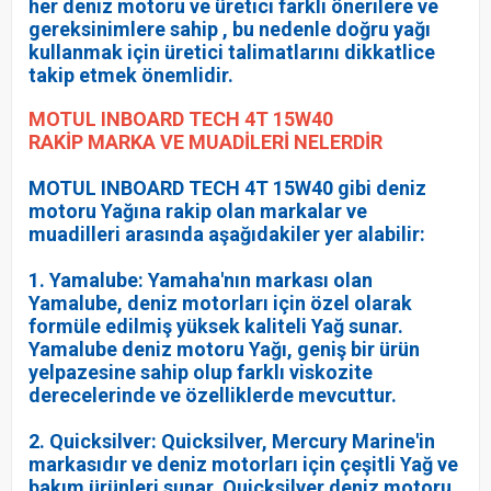
her deniz motoru ve üretici farklı önerilere ve
gereksinimlere sahip , bu nedenle doğru yağı
kullanmak için üretici talimatlarını dikkatlice
takip etmek önemlidir.
MOTUL INBOARD TECH 4T 15W40
RAKİP
MARKA VE MUADİLERİ NELERDİR
MOTUL INBOARD TECH 4T 15W40 gibi deniz
motoru Yağına rakip olan markalar ve
muadilleri arasında aşağıdakiler yer alabilir:
1. Yamalube: Yamaha'nın markası olan
Yamalube, deniz motorları için özel olarak
formüle edilmiş yüksek kaliteli Yağ sunar.
Yamalube deniz motoru Yağı, geniş bir ürün
yelpazesine sahip olup farklı viskozite
derecelerinde ve özelliklerde mevcuttur.
2. Quicksilver: Quicksilver, Mercury Marine'in
markasıdır ve deniz motorları için çeşitli Yağ ve
bakım ürünleri sunar. Quicksilver deniz motoru