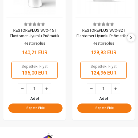
RESTOREPLUS W/O-15 |
RESTOREPLUS W/O-32 |
Elastomer Uyumlu Pnömatik
Elastomer Uyumlu Pnömatik ve
Sistem Yağı (1 Lt)
Şartlandırıcı Yağ (5 Lt)
Restoreplus
Restoreplus
140,21 EUR
128,83 EUR
Sepetteki Fiyat
Sepetteki Fiyat
136,00 EUR
124,96 EUR
Adet
Adet
Sepete Ekle
Sepete Ekle