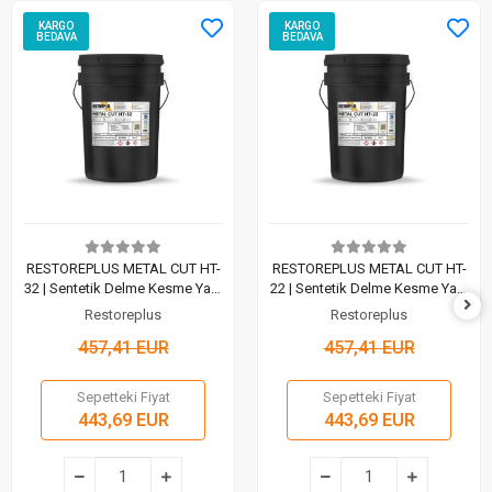
KARGO
KARGO
BEDAVA
BEDAVA
RESTOREPLUS METAL CUT HT-
RESTOREPLUS METAL CUT HT-
32 | Sentetik Delme Kesme Yağı
22 | Sentetik Delme Kesme Yağı
(20 Lt)
(20 Lt)
Restoreplus
Restoreplus
457,41 EUR
457,41 EUR
Sepetteki Fiyat
Sepetteki Fiyat
443,69 EUR
443,69 EUR