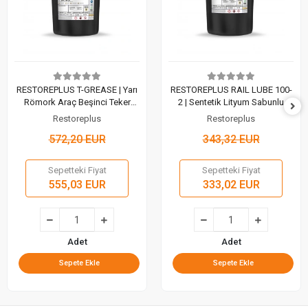
RESTOREPLUS T-GREASE | Yarı
RESTOREPLUS RAIL LUBE 100-
Römork Araç Beşinci Teker
2 | Sentetik Lityum Sabunlu
Gresi (15 Kg)
Gres (18 Kg)
Restoreplus
Restoreplus
572,20 EUR
343,32 EUR
Sepetteki Fiyat
Sepetteki Fiyat
555,03 EUR
333,02 EUR
Adet
Adet
Sepete Ekle
Sepete Ekle