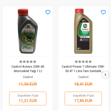
Castrol Actevo 20W-40
Castrol Power 1 Ultimate 10W-
Motosiklet Yağı 1 Lt
50 4T 1 Litre Tam Sentetik
Motosiklet Yağı
Castrol
Castrol
11,56 EUR
18,41 EUR
Sepetteki Fiyat
Sepetteki Fiyat
11,21 EUR
17,86 EUR