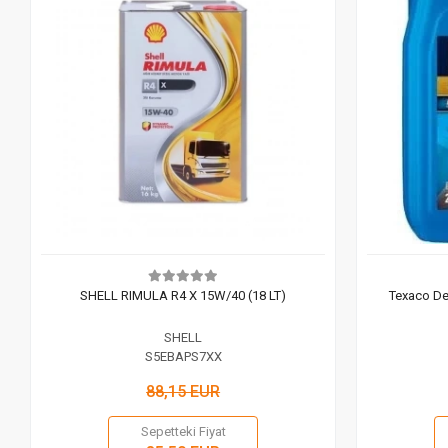
SHELL RIMULA R4 X 15W/40 (18 LT)
Texaco Del
SHELL
S5EBAPS7XX
88,15 EUR
Sepetteki Fiyat
Sepete Ekle