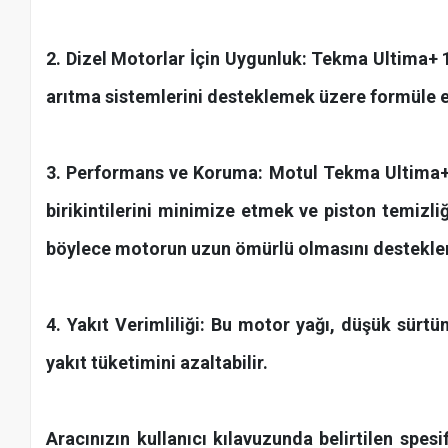
2. Dizel Motorlar İçin Uygunluk: Tekma Ultima+ 
arıtma sistemlerini desteklemek üzere formüle e
3. Performans ve Koruma: Motul Tekma Ultima+ 
birikintilerini minimize etmek ve piston temizliğ
böylece motorun uzun ömürlü olmasını destekler
4. Yakıt Verimliliği: Bu motor yağı, düşük sürtü
yakıt tüketimini azaltabilir.
Aracınızın kullanıcı kılavuzunda belirtilen sp