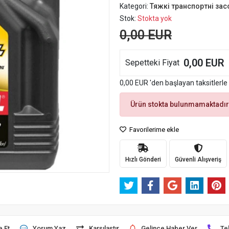
Kategori:
Тяжкі транспортні зас
Stok:
Stokta yok
0,00 EUR
0,00 EUR
Sepetteki Fiyat
0,00 EUR 'den başlayan taksitlerle
Ürün stokta bulunmamaktadır
Favorilerime ekle
Hızlı Gönderi
Güvenli Alışveriş
e Et
Yorum Yaz
Karşılaştır
Gelince Haber Ver
Te