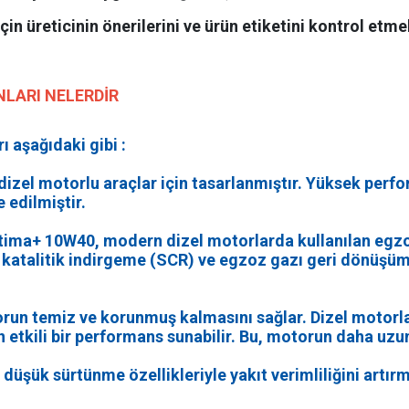
in üreticinin önerilerini ve ürün etiketini kontrol etme
LARI NELERDİR
 aşağıdaki gibi :
e dizel motorlu araçlar için tasarlanmıştır. Yüksek pe
 edilmiştir.
ltima+ 10W40, modern dizel motorlarda kullanılan egz
çici katalitik indirgeme (SCR) ve egzoz gazı geri dönüşü
un temiz ve korunmuş kalmasını sağlar. Dizel motorlar
 etkili bir performans sunabilir. Bu, motorun daha uzu
düşük sürtünme özellikleriyle yakıt verimliliğini artı
.