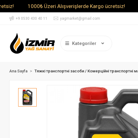
1000₺ Üzeri Alışverişlerde Kargo ücretsiz!
1000₺ Ü
+9 0530 430 40 11
yagmarket@gmail.com
Kategoriler
Ana Sayfa
Тяжкі транспортні засоби / Комерційні транспортні 