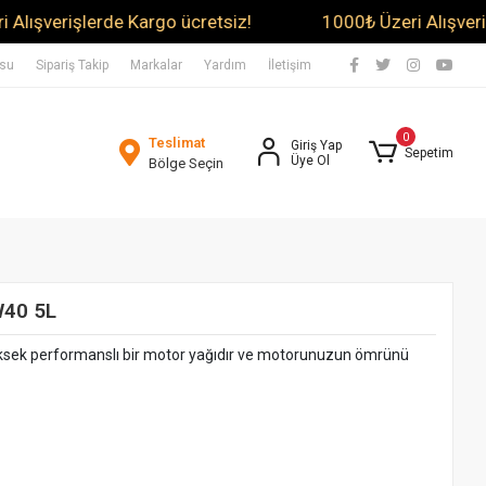
işlerde Kargo ücretsiz!
1000₺ Üzeri Alışverişlerde K
usu
Sipariş Takip
Markalar
Yardım
İletişim
0
Teslimat
Giriş Yap
Sepetim
Üye Ol
Bölge Seçin
W40 5L
sek performanslı bir motor yağıdır ve motorunuzun ömrünü