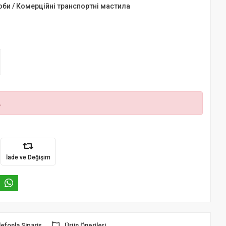
оби / Комерційні транспортні мастила
.
İade ve Değişim
lefonla Sipariş
Ürün Önerileri