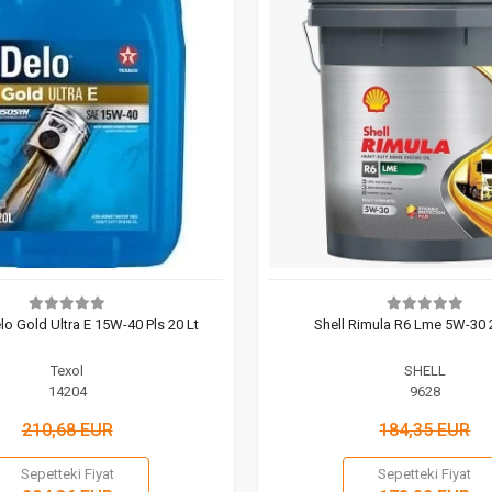
o Gold Ultra E 15W-40 Pls 20 Lt
Shell Rimula R6 Lme 5W-30 2
Texol
SHELL
14204
9628
210,68 EUR
184,35 EUR
Sepetteki Fiyat
Sepetteki Fiyat
Sepete Ekle
Sepete