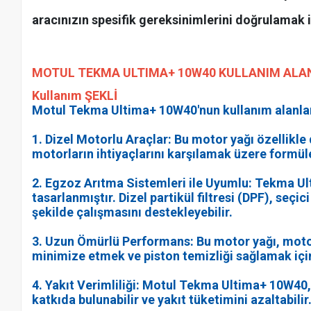
aracınızın spesifik gereksinimlerini doğrulamak iç
MOTUL TEKMA ULTIMA+ 10W40 KULLANIM ALAN
Kullanım ŞEKLİ
Motul Tekma Ultima+ 10W40'nun kullanım alanları
1. Dizel Motorlu Araçlar: Bu motor yağı özellikl
motorların ihtiyaçlarını karşılamak üzere formüle
2. Egzoz Arıtma Sistemleri ile Uyumlu: Tekma U
tasarlanmıştır. Dizel partikül filtresi (DPF), se
şekilde çalışmasını destekleyebilir.
3. Uzun Ömürlü Performans: Bu motor yağı, motor
minimize etmek ve piston temizliği sağlamak için
4. Yakıt Verimliliği: Motul Tekma Ultima+ 10W40, 
katkıda bulunabilir ve yakıt tüketimini azaltabilir