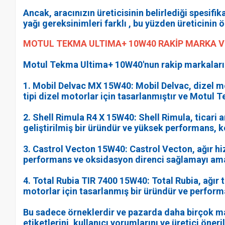
Ancak, aracınızın üreticisinin belirlediği spesif
yağı gereksinimleri farklı , bu yüzden üreticinin
MOTUL TEKMA ULTIMA+ 10W40 RAKİP MARKA V
Motul Tekma Ultima+ 10W40'nun rakip markaları v
1. Mobil Delvac MX 15W40: Mobil Delvac, dizel m
tipi dizel motorlar için tasarlanmıştır ve Motul 
2. Shell Rimula R4 X 15W40: Shell Rimula, ticari a
geliştirilmiş bir üründür ve yüksek performans, 
3. Castrol Vecton 15W40: Castrol Vecton, ağır hi
performans ve oksidasyon direnci sağlamayı ama
4. Total Rubia TIR 7400 15W40: Total Rubia, ağır t
motorlar için tasarlanmış bir üründür ve perfor
Bu sadece örneklerdir ve pazarda daha birçok ma
etiketlerini, kullanıcı yorumlarını ve üretici öner