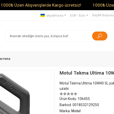
zeri Alışverişlerde Kargo ücretsiz!
1000₺ Üzeri Alışver
украї́нська
EUR - Euro
Bayilik Başvur
мастила
Motul Tekma Ultima 10
Motul Tekma Ultima 10W40 5L yük
uzatır.
Ürün Kodu:
106455
Barkod:
0018532129250
Marka:
Motul