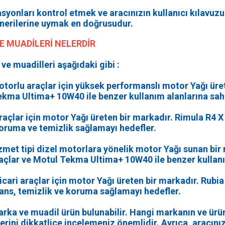
ikasyonları kontrol etmek ve aracınızın kullanıcı kılavu
 önerilerine uymak en doğrusudur.
E MUADİLERİ NELERDİR
e muadilleri aşağıdaki gibi :
otorlu araçlar için yüksek performanslı motor Yağı üre
Tekma Ultima+ 10W40 ile benzer kullanım alanlarına sahi
raçlar için motor Yağı üreten bir markadır. Rimula R4 X
koruma ve temizlik sağlamayı hedefler.
zmet tipi dizel motorlara yönelik motor Yağı sunan bir
çlar ve Motul Tekma Ultima+ 10W40 ile benzer kullanım
icari araçlar için motor Yağı üreten bir markadır. Rubia
mans, temizlik ve koruma sağlamayı hedefler.
rka ve muadil ürün bulunabilir. Hangi markanın ve ürü
ilerini dikkatlice incelemeniz önemlidir. Ayrıca, aracını