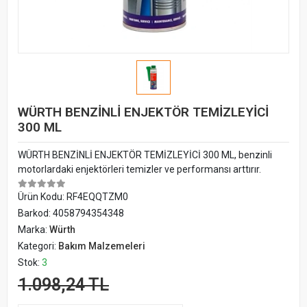
WÜRTH BENZİNLİ ENJEKTÖR TEMİZLEYİCİ
300 ML
WÜRTH BENZİNLİ ENJEKTÖR TEMİZLEYİCİ 300 ML, benzinli
motorlardaki enjektörleri temizler ve performansı arttırır.
Ürün Kodu:
RF4EQQTZM0
Barkod:
4058794354348
Marka:
Würth
Kategori:
Bakım Malzemeleri
Stok:
3
1.098,24 TL