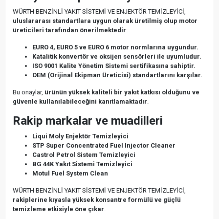
WÜRTH BENZİNLİ YAKIT SİSTEMİ VE ENJEKTÖR TEMİZLEYİCİ,
uluslararası standartlara uygun olarak üretilmiş olup motor
üreticileri tarafından önerilmektedir
:
EURO 4, EURO 5 ve EURO 6 motor normlarına uygundur.
Katalitik konvertör ve oksijen sensörleri ile uyumludur.
ISO 9001 Kalite Yönetim Sistemi sertifikasına sahiptir.
OEM (Orijinal Ekipman Üreticisi) standartlarını karşılar.
Bu onaylar,
ürünün yüksek kaliteli bir yakıt katkısı olduğunu ve
güvenle kullanılabileceğini kanıtlamaktadır
.
Rakip markalar ve muadilleri
Liqui Moly Enjektör Temizleyici
STP Super Concentrated Fuel Injector Cleaner
Castrol Petrol Sistem Temizleyici
BG 44K Yakıt Sistemi Temizleyici
Motul Fuel System Clean
WÜRTH BENZİNLİ YAKIT SİSTEMİ VE ENJEKTÖR TEMİZLEYİCİ,
rakiplerine kıyasla yüksek konsantre formülü ve güçlü
temizleme etkisiyle öne çıkar
.