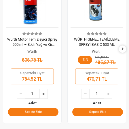
Würth Motor Temizleyici Sprey
WÜRTH GENEL TEMİZLEME
500 ml – Etkili Yağ ve Kir
SPREYİ BASIC 500 ML
Temizleyici
Würth
Würth
500,00 TL
808,78 TL
%3
485,27 TL
Sepetteki Fiyat
Sepetteki Fiyat
784,52 TL
470,71 TL
Adet
Adet
Sepete Ekle
Sepete Ekle