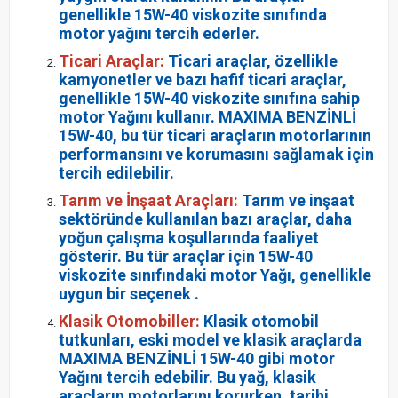
genellikle 15W-40 viskozite sınıfında
motor yağını tercih ederler.
Ticari Araçlar:
Ticari araçlar, özellikle
kamyonetler ve bazı hafif ticari araçlar,
genellikle 15W-40 viskozite sınıfına sahip
motor Yağını kullanır. MAXIMA BENZİNLİ
15W-40, bu tür ticari araçların motorlarının
performansını ve korumasını sağlamak için
tercih edilebilir.
Tarım ve İnşaat Araçları:
Tarım ve inşaat
sektöründe kullanılan bazı araçlar, daha
yoğun çalışma koşullarında faaliyet
gösterir. Bu tür araçlar için 15W-40
viskozite sınıfındaki motor Yağı, genellikle
uygun bir seçenek .
Klasik Otomobiller:
Klasik otomobil
tutkunları, eski model ve klasik araçlarda
MAXIMA BENZİNLİ 15W-40 gibi motor
Yağını tercih edebilir. Bu yağ, klasik
araçların motorlarını korurken, tarihi