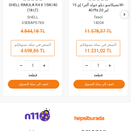
تشيكاسو ديلو جولد ألترا إي 15W-
SHELL RIMULA R4 X 15W/40
40 Pls 20 لتر
(18 LT)
SHELL
Texol
S5EBAPS7XX
14204
4.844,18 TL
11.578,37 TL
السعر في سلة تسوقكم
السعر في سلة تسوقكم
4.698,86 TL
11.231,02 TL
قطعة
قطعة
اضف الى سلة التسوق
اضف الى سلة التسوق